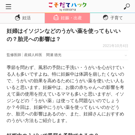
妊活
妊娠・出産
子育て
トップページ
妊婦はイソジンなどのうがい薬を使ってもいい
妊活
の？胎児への影響は？
妊娠・出産
2021年10月4日
妊娠超初期
監修医師
産婦人科医
間瀬 徳光
妊娠初期
季節を問わず、風邪の予防に手洗い・うがいを心がけてい
妊娠中期
る人も多いですよね。特に妊娠中は体調を崩したくないの
で、うがいの効果を高めるためにうがい薬を使いたい人も
妊娠後期
いると思います。妊娠中は、お腹の赤ちゃんへの影響を考
出産
えて薬の使用を控えているママも多いと思いますが、イソ
ジンなどの「うがい薬」は使っても問題ないのでしょう
子育て・育児
か？今回は、妊娠中にうがい薬を使ってもいいのかどう
０歳児
か、胎児への影響はあるのか、また、妊婦さんにおすすめ
のうがい方法もご紹介します。
１歳児
２歳児