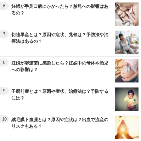
6
妊婦が手足口病にかかったら？胎児への影響はあ
るの？
7
切迫早産とは？原因や症状、兆候は？予防法や治
療法はあるの？
8
妊婦が溶連菌に感染したら？妊娠中の母体や胎児
への影響は？
9
子癇前症とは？原因や症状、治療法は？予防する
には？
10
絨毛膜下血腫とは？原因や症状は？出血で流産の
リスクもある？