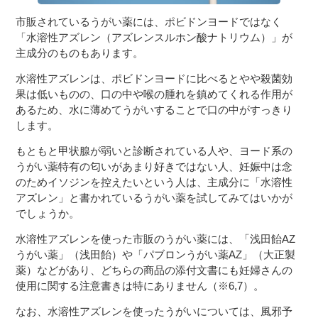
市販されているうがい薬には、ポビドンヨードではなく
「水溶性アズレン（アズレンスルホン酸ナトリウム）」が
主成分のものもあります。
水溶性アズレンは、ポビドンヨードに比べるとやや殺菌効
果は低いものの、口の中や喉の腫れを鎮めてくれる作用が
あるため、水に薄めてうがいすることで口の中がすっきり
します。
もともと甲状腺が弱いと診断されている人や、ヨード系の
うがい薬特有の匂いがあまり好きではない人、妊娠中は念
のためイソジンを控えたいという人は、主成分に「水溶性
アズレン」と書かれているうがい薬を試してみてはいかが
でしょうか。
水溶性アズレンを使った市販のうがい薬には、「浅田飴AZ
うがい薬」（浅田飴）や「パブロンうがい薬AZ」（大正製
薬）などがあり、どちらの商品の添付文書にも妊婦さんの
使用に関する注意書きは特にありません（※6,7）。
なお、水溶性アズレンを使ったうがいについては、風邪予