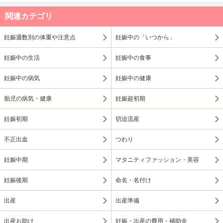
関連カテゴリ
妊娠週数別の体重や注意点
妊娠中の「いつから」
妊娠中の生活
妊娠中の食事
妊娠中の病気
妊娠中の健康
胎児の病気・健康
妊娠超初期
妊娠初期
切迫流産
不正出血
つわり
妊娠中期
マタニティファッション・美容
妊娠後期
命名・名付け
出産
出産準備
出産お助け
妊娠・出産の費用・補助金