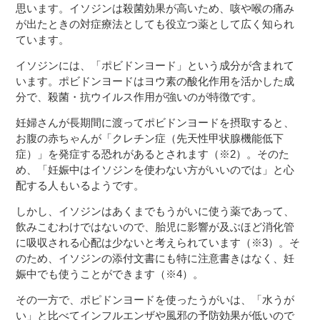
思います。イソジンは殺菌効果が高いため、咳や喉の痛み
が出たときの対症療法としても役立つ薬として広く知られ
ています。
イソジンには、「ポビドンヨード」という成分が含まれて
います。ポビドンヨードはヨウ素の酸化作用を活かした成
分で、殺菌・抗ウイルス作用が強いのが特徴です。
妊婦さんが長期間に渡ってポビドンヨードを摂取すると、
お腹の赤ちゃんが「クレチン症（先天性甲状腺機能低下
症）」を発症する恐れがあるとされます（※2）。そのた
め、「妊娠中はイソジンを使わない方がいいのでは」と心
配する人もいるようです。
しかし、イソジンはあくまでもうがいに使う薬であって、
飲みこむわけではないので、胎児に影響が及ぶほど消化管
に吸収される心配は少ないと考えられています（※3）。そ
のため、イソジンの添付文書にも特に注意書きはなく、妊
娠中でも使うことができます（※4）。
その一方で、ポピドンヨードを使ったうがいは、「水うが
い」と比べてインフルエンザや風邪の予防効果が低いので