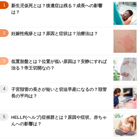
1
新生児仮死とは？後遺症は残る？成長への影響
は？
2
妊娠性疱疹とは？原因と症状は？治療法は？
3
低置胎盤とは？位置が低い原因は？安静にすれば
治る？帝王切開なの？
4
子宮頚管の長さが短いと切迫早産になるの？頚管
長の平均は？
5
HELLP(ヘルプ)症候群とは？原因や症状、赤ちゃ
んへの影響は？