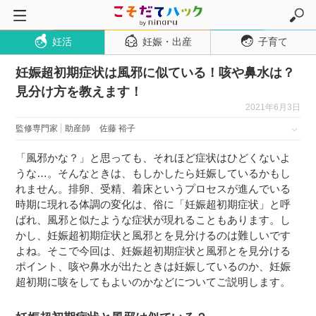
妊活
妊娠・出産
子育て
トップページ
妊娠超初期症状は風邪に似ている！咳や鼻水は？
妊活
見分け方を教えます！
妊娠・出産
2021年6月3日
妊娠超初期
監修専門家
助産師
佐藤 裕子
妊娠初期
「風邪かな？」と思っても、それほど症状はひどくないよ
妊娠中期
うな…。そんなときは、もしかしたら妊娠しているかもし
れません。排卵、受精、着床というプロセスが進んでいる
妊娠後期
時期に現れる体調の変化は、俗に「妊娠超初期症状」と呼
出産
ばれ、風邪と似たような症状が現れることもあります。し
かし、妊娠超初期症状と風邪とを見分けるのは難しいです
子育て・育児
よね。そこで今回は、妊娠超初期症状と風邪とを見分ける
０歳児
ポイント、咳や鼻水が出たときは妊娠しているのか、妊娠
超初期に咳をしてもよいのかなどについてご説明します。
１歳児
２歳児