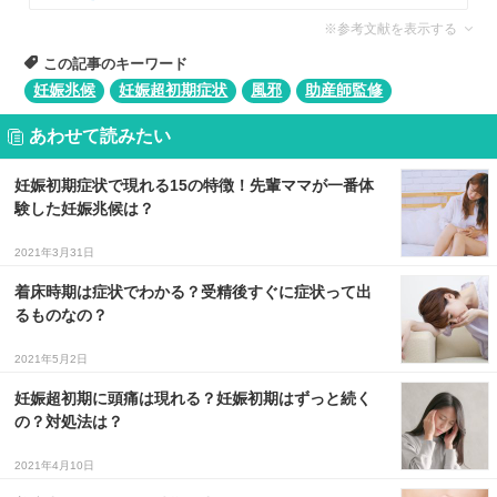
※参考文献を表示する
この記事のキーワード
妊娠兆候
妊娠超初期症状
風邪
助産師監修
あわせて読みたい
妊娠初期症状で現れる15の特徴！先輩ママが一番体
験した妊娠兆候は？
2021年3月31日
着床時期は症状でわかる？受精後すぐに症状って出
るものなの？
2021年5月2日
妊娠超初期に頭痛は現れる？妊娠初期はずっと続く
の？対処法は？
2021年4月10日