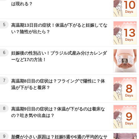
は現れる？
5
高温期13日目の症状！体温が下がると妊娠してな
い？陰性が出たら？
6
妊娠後の性別占い！ブラジル式産み分けカレンダ
ーなど17の方法！
7
高温期8日目の症状は？フライングで陽性に？体
温が下がると着床？
8
高温期9日目の症状は？体温が下がるのは着床な
の？吐き気や出血は？
9
胎嚢が小さい原因は？妊娠5週や6週の平均的なサ