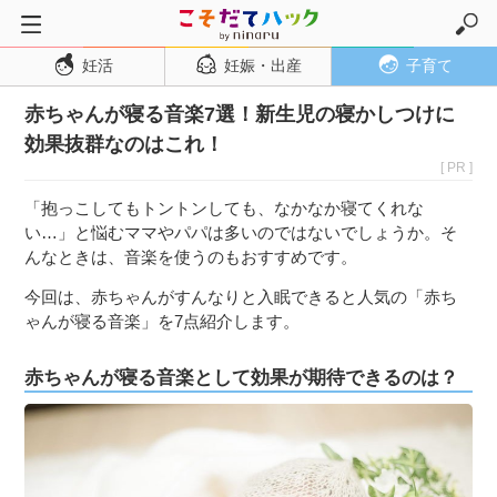
妊活
妊娠・出産
子育て
トップページ
赤ちゃんが寝る音楽7選！新生児の寝かしつけに
妊活
効果抜群なのはこれ！
妊娠・出産
[ PR ]
妊娠超初期
「抱っこしてもトントンしても、なかなか寝てくれな
妊娠初期
い…」と悩むママやパパは多いのではないでしょうか。そ
んなときは、音楽を使うのもおすすめです。
妊娠中期
今回は、赤ちゃんがすんなりと入眠できると人気の「赤ち
妊娠後期
ゃんが寝る音楽」を7点紹介します。
出産
赤ちゃんが寝る音楽として効果が期待できるのは？
子育て・育児
０歳児
１歳児
２歳児