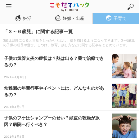
妊活
妊娠・出産
子育て
トップページ
「３～６歳児」に関する記事一覧
妊活
3歳児以降になると言葉をしっかりと話し、絵を描けるようになってきます。3～6歳児
妊娠・出産
の子供の成長や遊び、しつけ、教育、接し方などに関する記事をまとめています。
妊娠超初期
子供の気管支炎の症状は？熱は出る？薬で治療でき
妊娠初期
るの？
妊娠中期
2021年1月10日
妊娠後期
幼稚園の年間行事やイベントには、どんなものがあ
るの？
出産
子育て・育児
2021年1月9日
０歳児
子供のフケはシャンプーのせい？頭皮の乾燥が原
因？病院へ行くべき？
１歳児
2021年1月8日
２歳児