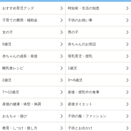
おすすめ育児グッズ
時短術・生活の知恵
子育ての費用・補助金
子供のお祝い事
女の子
男の子
0歳児
赤ちゃんのお世話
赤ちゃんの成長・発達
母乳育児・授乳
離乳食レシピ
1歳児
2歳児
3〜6歳児
7〜12歳児
産後・授乳中の食事
産後の健康・体型・体調
産後ダイエット
おもちゃ・遊び
子供の服・ファッション
教育・しつけ・接し方
子供とお出かけ