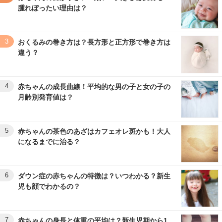
腫れぼったい理由は？
3
おくるみの巻き方は？長方形と正方形で巻き方は
違う？
4
赤ちゃんの成長曲線！平均的な男の子と女の子の
月齢別発育値は？
5
赤ちゃんの茶色のあざはカフェオレ斑かも！大人
になるまでに治る？
6
ダウン症の赤ちゃんの特徴は？いつわかる？新生
児も顔でわかるの？
7
赤ちゃんの身長と体重の平均は？新生児期から1