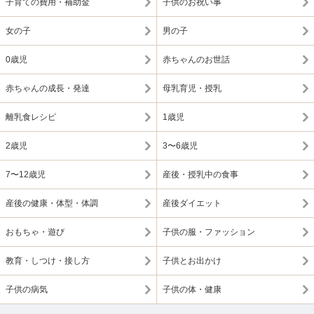
子育ての費用・補助金
子供のお祝い事
女の子
男の子
0歳児
赤ちゃんのお世話
赤ちゃんの成長・発達
母乳育児・授乳
離乳食レシピ
1歳児
2歳児
3〜6歳児
7〜12歳児
産後・授乳中の食事
産後の健康・体型・体調
産後ダイエット
おもちゃ・遊び
子供の服・ファッション
教育・しつけ・接し方
子供とお出かけ
子供の病気
子供の体・健康