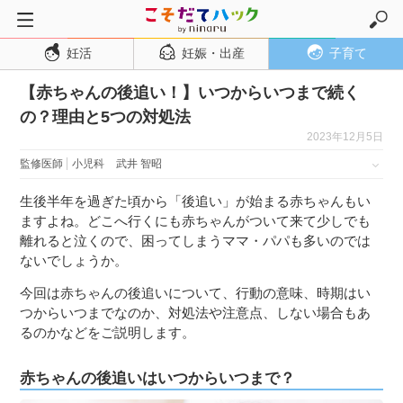
妊活
妊娠・出産
子育て
トップページ
【赤ちゃんの後追い！】いつからいつまで続く
妊活
の？理由と5つの対処法
妊娠・出産
2023年12月5日
妊娠超初期
監修医師
小児科
武井 智昭
妊娠初期
生後半年を過ぎた頃から「後追い」が始まる赤ちゃんもい
妊娠中期
ますよね。どこへ行くにも赤ちゃんがついて来て少しでも
離れると泣くので、困ってしまうママ・パパも多いのでは
妊娠後期
ないでしょうか。
出産
今回は赤ちゃんの後追いについて、行動の意味、時期はい
子育て・育児
つからいつまでなのか、対処法や注意点、しない場合もあ
るのかなどをご説明します。
０歳児
１歳児
赤ちゃんの後追いはいつからいつまで？
２歳児