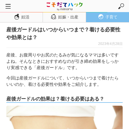
妊活
妊娠・出産
子育て
トップページ
産後ガードルはいつからいつまで？着ける必要性
妊活
や効果とは？
妊娠・出産
2023年4月28日
妊娠超初期
産後、お腹周りやお尻のたるみが気になるママは多いです
妊娠初期
よね。そんなときにおすすめなのが引き締め効果をしっか
り実感できる「産後ガードル」です。
妊娠中期
今回は産後ガードルについて、いつからいつまで着けたら
妊娠後期
いいのか、着ける必要性や効果をご紹介します。
出産
子育て・育児
産後ガードルの効果は？着ける必要はある？
０歳児
１歳児
２歳児