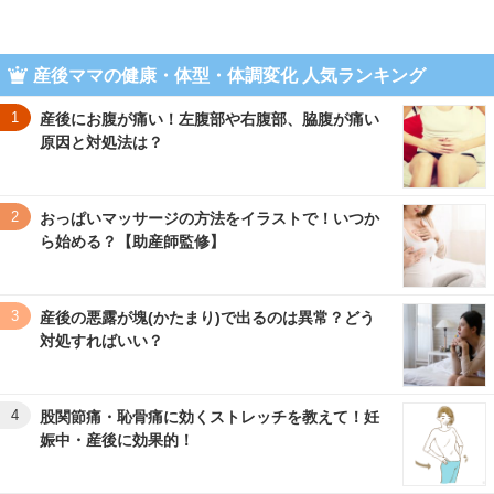
産後ママの健康・体型・体調変化 人気ランキング
1
産後にお腹が痛い！左腹部や右腹部、脇腹が痛い
原因と対処法は？
2
おっぱいマッサージの方法をイラストで！いつか
ら始める？【助産師監修】
3
産後の悪露が塊(かたまり)で出るのは異常？どう
対処すればいい？
4
股関節痛・恥骨痛に効くストレッチを教えて！妊
娠中・産後に効果的！