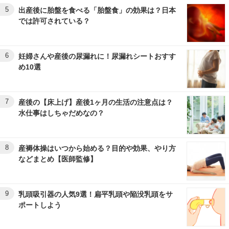
5
出産後に胎盤を食べる「胎盤食」の効果は？日本
では許可されている？
6
妊婦さんや産後の尿漏れに！尿漏れシートおすす
め10選
7
産後の【床上げ】産後1ヶ月の生活の注意点は？
水仕事はしちゃだめなの？
8
産褥体操はいつから始める？目的や効果、やり方
などまとめ【医師監修】
9
乳頭吸引器の人気9選！扁平乳頭や陥没乳頭をサ
ポートしよう