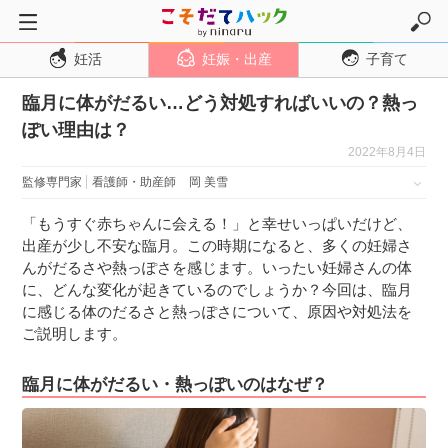
妊活
妊娠・出産
子育て
トップページ
臨月に体がだるい…どう対処すればいいの？熱っ
妊活
ぽい理由は？
妊娠・出産
2022年8月4日
妊娠超初期
監修専門家
看護師・助産師
岡 美雪
妊娠初期
「もうすぐ赤ちゃんに会える！」と幸せいっぱいだけど、
妊娠中期
出産が少し不安な臨月。この時期になると、多くの妊婦さ
んがだるさや熱っぽさを感じます。いったい妊婦さんの体
妊娠後期
に、どんな変化が起きているのでしょうか？今回は、臨月
出産
に感じる体のだるさと熱っぽさについて、原因や対処法を
ご説明します。
子育て・育児
０歳児
臨月に体がだるい・熱っぽいのはなぜ？
１歳児
２歳児