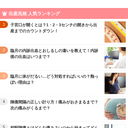
出産兆候 人気ランキング
1
子宮口が開くとは？1・2・3センチの開きから出
産までのカウントダウン！
2
臨月の内診出血とおしるしの違いを教えて！内診
後の出血はいつまで？
3
臨月に体がだるい…どう対処すればいいの？熱っ
ぽい理由は？
4
陣痛間隔の正しい計り方！痛みがおさまるまで？
次の痛みがくるまで？
5
前駆陣痛とはどんな痛み？いつから始まってどん