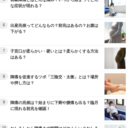
な症状が現れる？
6
出産兆候ってどんなもの？前兆はあるの？お腹は
下がる？
7
子宮口が柔らかい・硬いとは？柔らかくする方法
はある？
8
陣痛を促進するツボ「三陰交・太衝」とは？場所
や押し方は？
9
陣痛の兆候は？始まりに下痢や腰痛も出る？臨月
に現れる前兆を確認！
10