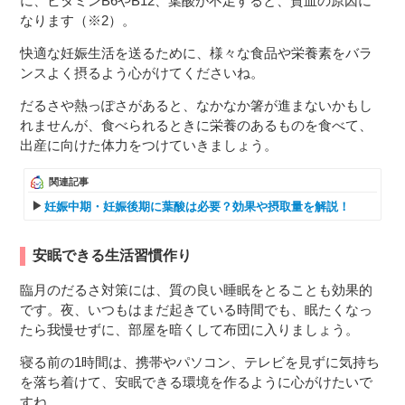
に、ビタミンB6やB12、葉酸が不足すると、貧血の原因に
なります（※2）。
快適な妊娠生活を送るために、様々な食品や栄養素をバラ
ンスよく摂るよう心がけてくださいね。
だるさや熱っぽさがあると、なかなか箸が進まないかもし
れませんが、食べられるときに栄養のあるものを食べて、
出産に向けた体力をつけていきましょう。
関連記事
妊娠中期・妊娠後期に葉酸は必要？効果や摂取量を解説！
安眠できる生活習慣作り
臨月のだるさ対策には、質の良い睡眠をとることも効果的
です。夜、いつもはまだ起きている時間でも、眠たくなっ
たら我慢せずに、部屋を暗くして布団に入りましょう。
寝る前の1時間は、携帯やパソコン、テレビを見ずに気持ち
を落ち着けて、安眠できる環境を作るように心がけたいで
すね。