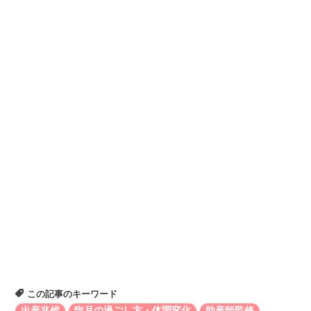
この記事のキーワード
出産兆候
臨月の過ごし方・体調変化
助産師監修