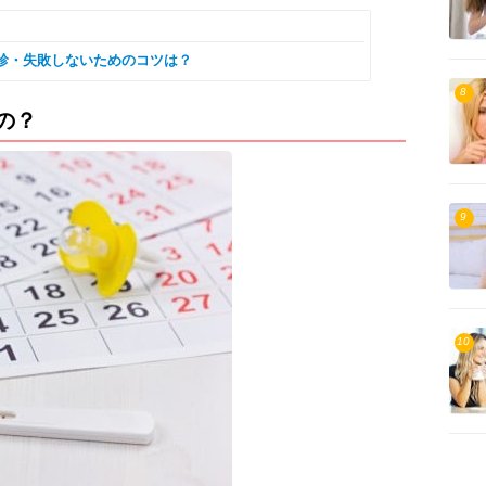
診・失敗しないためのコツは？
8
の？
9
10