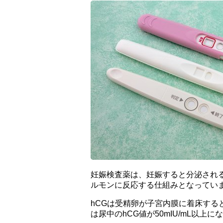
妊娠検査薬は、妊娠すると分泌される
ルモンに反応する仕組みとなってい
hCGは受精卵が子宮内膜に着床する
は尿中のhCG値が50mIU/mL以