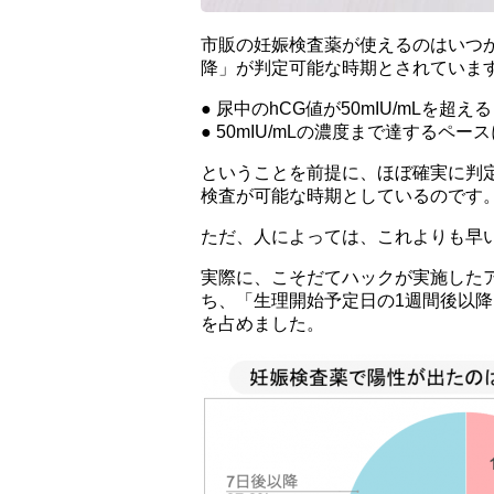
市販の妊娠検査薬が使えるのはいつ
降」が判定可能な時期とされていま
● 尿中のhCG値が50mIU/mLを超
● 50mIU/mLの濃度まで達するペ
ということを前提に、ほぼ確実に判
検査が可能な時期としているのです
ただ、人によっては、これよりも早
実際に、こそだてハックが実施した
ち、「生理開始予定日の1週間後以
を占めました。