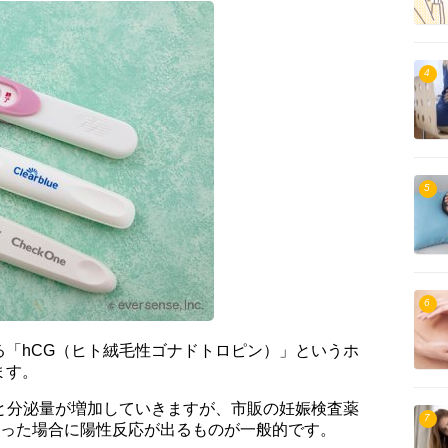
4
5
6
「hCG（ヒト絨毛性ゴナドトロピン）」というホ
ます。
と分泌量が増加していきますが、市販の妊娠検査薬
7
上になった場合に陽性反応が出るものが一般的です。