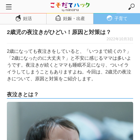
妊活
妊娠・出産
子育て
トップページ
2歳児の夜泣きがひどい！原因と対策は？
妊活
2022年10月3日
妊娠・出産
2歳になっても夜泣きをしていると、「いつまで続くの？」
妊娠超初期
「2歳になったのに大丈夫？」と不安に感じるママは多いよ
妊娠初期
うです。夜泣きが続くとママも睡眠不足になり、ついイラ
イラしてしまうこともありますよね。今回は、2歳児の夜泣
妊娠中期
きについて、原因と対策をご紹介します。
妊娠後期
夜泣きとは？
出産
子育て・育児
０歳児
１歳児
２歳児