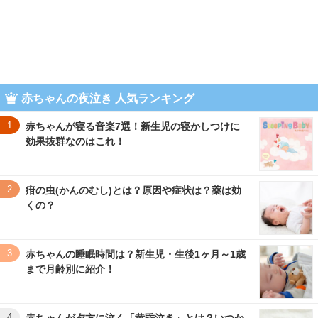
赤ちゃんの夜泣き 人気ランキング
1
赤ちゃんが寝る音楽7選！新生児の寝かしつけに
効果抜群なのはこれ！
2
疳の虫(かんのむし)とは？原因や症状は？薬は効
くの？
3
赤ちゃんの睡眠時間は？新生児・生後1ヶ月～1歳
まで月齢別に紹介！
4