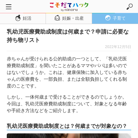
妊活
妊娠・出産
子育て
トップページ
乳幼児医療費助成制度は何歳まで？申請に必要な
妊活
持ち物リスト
妊娠・出産
2022年12月5日
妊娠超初期
赤ちゃんが受けられる公的助成の一つとして、「乳幼児医
妊娠初期
療費助成制度」を聞いたことがあるママやパパは多いので
はないでしょうか。これは、健康保険に加入している赤ち
妊娠中期
ゃんの医療費を、一部負担、または全額負担してくれる制
妊娠後期
度のことです。
出産
しかし、一体何歳まで受けることができるのでしょうか。
今回は、乳幼児医療費助成制度について、対象となる年齢
子育て・育児
や手続き方法などをご紹介します。
０歳児
乳幼児医療費助成制度とは？何歳までが対象なの？
１歳児
２歳児