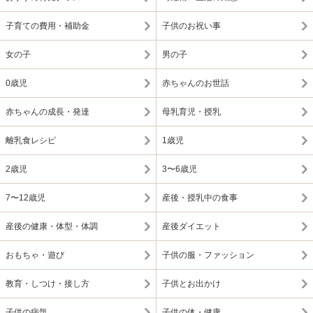
子育ての費用・補助金
子供のお祝い事
女の子
男の子
0歳児
赤ちゃんのお世話
赤ちゃんの成長・発達
母乳育児・授乳
離乳食レシピ
1歳児
2歳児
3〜6歳児
7〜12歳児
産後・授乳中の食事
産後の健康・体型・体調
産後ダイエット
おもちゃ・遊び
子供の服・ファッション
教育・しつけ・接し方
子供とお出かけ
子供の病気
子供の体・健康