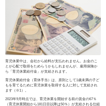
３〜６歳児
７〜１２歳児
育児休業中は、会社から給料が支払われません。お金のこ
とが心配で取得をためらうかもしれませんが、雇用保険か
ら「育児休業給付金」が支給されます。
育児休業給付金（育休手当）は、原則として1歳未満の子ど
もを育てるために育児休業を取得する人に対して支給され
ます（※1）。
2023年9月時点では、育児休業を開始する前の賃金の67％
（育児休業開始から181日目以降は50％）が支給される仕組