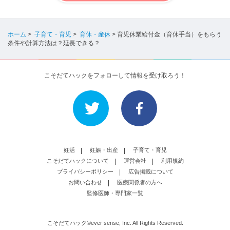
ホーム
>
子育て・育児
>
育休・産休
>
育児休業給付金（育休手当）をもらう
条件や計算方法は？延長できる？
こそだてハックをフォローして情報を受け取ろう！
妊活
妊娠・出産
子育て・育児
こそだてハックについて
運営会社
利用規約
プライバシーポリシー
広告掲載について
お問い合わせ
医療関係者の方へ
監修医師・専門家一覧
こそだてハック©ever sense, Inc. All Rights Reserved.