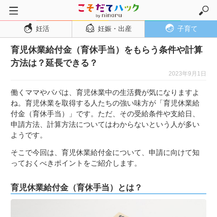
妊活
妊娠・出産
子育て
トップページ
育児休業給付金（育休手当）をもらう条件や計算
妊活
方法は？延長できる？
妊娠・出産
2023年9月1日
妊娠超初期
働くママやパパは、育児休業中の生活費が気になりますよ
妊娠初期
ね。育児休業を取得する人たちの強い味方が「育児休業給
付金（育休手当）」です。ただ、その受給条件や支給日、
妊娠中期
申請方法、計算方法についてはわからないという人が多い
妊娠後期
ようです。
出産
そこで今回は、育児休業給付金について、申請に向けて知
っておくべきポイントをご紹介します。
子育て・育児
０歳児
育児休業給付金（育休手当）とは？
１歳児
２歳児