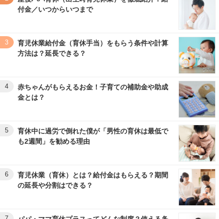
付金／いつからいつまで
3
育児休業給付金（育休手当）をもらう条件や計算
方法は？延長できる？
4
赤ちゃんがもらえるお金！子育ての補助金や助成
金とは？
5
育休中に過労で倒れた僕が「男性の育休は最低で
も2週間」を勧める理由
6
育児休業（育休）とは？給付金はもらえる？期間
の延長や分割はできる？
7
パパ・ママ育休プラスってどんな制度？使える条