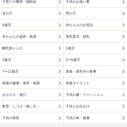
子育ての費用・補助金
子供のお祝い事
女の子
男の子
0歳児
赤ちゃんのお世話
赤ちゃんの成長・発達
母乳育児・授乳
離乳食レシピ
1歳児
2歳児
3〜6歳児
7〜12歳児
産後・授乳中の食事
産後の健康・体型・体調
産後ダイエット
おもちゃ・遊び
子供の服・ファッション
教育・しつけ・接し方
子供とお出かけ
子供の病気
子供の体・健康