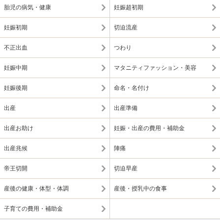
胎児の病気・健康
妊娠超初期
妊娠初期
切迫流産
不正出血
つわり
妊娠中期
マタニティファッション・美容
妊娠後期
命名・名付け
出産
出産準備
出産お助け
妊娠・出産の費用・補助金
出産兆候
陣痛
帝王切開
切迫早産
産後の健康・体型・体調
産後・授乳中の食事
子育ての費用・補助金