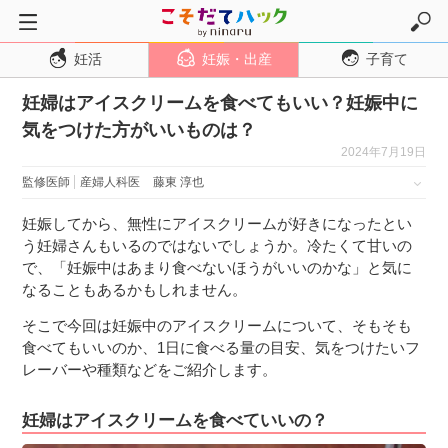
妊活
妊娠・出産
子育て
トップページ
妊婦はアイスクリームを食べてもいい？妊娠中に
妊活
気をつけた方がいいものは？
妊娠・出産
2024年7月19日
妊娠超初期
監修医師
産婦人科医
藤東 淳也
妊娠初期
妊娠してから、無性にアイスクリームが好きになったとい
妊娠中期
う妊婦さんもいるのではないでしょうか。冷たくて甘いの
で、「妊娠中はあまり食べないほうがいいのかな」と気に
妊娠後期
なることもあるかもしれません。
出産
そこで今回は妊娠中のアイスクリームについて、そもそも
子育て・育児
食べてもいいのか、1日に食べる量の目安、気をつけたいフ
レーバーや種類などをご紹介します。
０歳児
１歳児
妊婦はアイスクリームを食べていいの？
２歳児