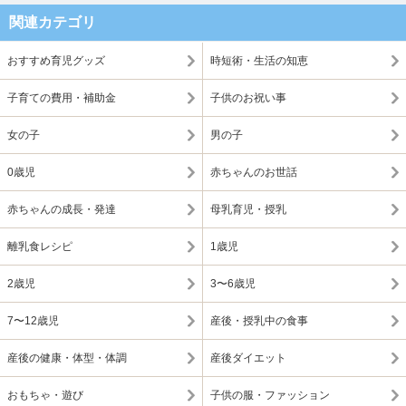
関連カテゴリ
おすすめ育児グッズ
時短術・生活の知恵
子育ての費用・補助金
子供のお祝い事
女の子
男の子
0歳児
赤ちゃんのお世話
赤ちゃんの成長・発達
母乳育児・授乳
離乳食レシピ
1歳児
2歳児
3〜6歳児
7〜12歳児
産後・授乳中の食事
産後の健康・体型・体調
産後ダイエット
おもちゃ・遊び
子供の服・ファッション