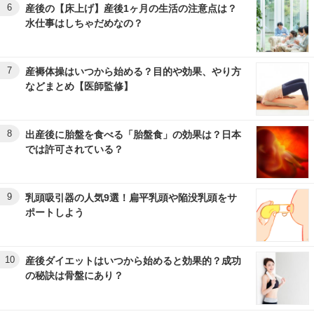
6
産後の【床上げ】産後1ヶ月の生活の注意点は？
水仕事はしちゃだめなの？
7
産褥体操はいつから始める？目的や効果、やり方
などまとめ【医師監修】
8
出産後に胎盤を食べる「胎盤食」の効果は？日本
では許可されている？
9
乳頭吸引器の人気9選！扁平乳頭や陥没乳頭をサ
ポートしよう
10
産後ダイエットはいつから始めると効果的？成功
の秘訣は骨盤にあり？