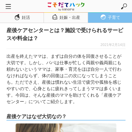
妊活
妊娠・出産
子育て
トップページ
産後ケアセンターとは？施設で受けられるサービ
妊活
スや料金は？
妊娠・出産
2021年2月14日
妊娠超初期
出産を終えたママは、まずは自分の体を回復させることが
妊娠初期
大切です。しかし、パパは仕事が忙しく両親や義両親にも
頼れないというママは、家事・育児をほぼ自分一人で行わ
妊娠中期
なければならず、体の回復は二の次になってしまうこと
妊娠後期
も。ただでさえ、産後は慣れない生活で疲労や孤独を感じ
やすいので、心身ともに疲れきってしまうママは多くいま
出産
す。今回は、そんな産後のママを助けてくれる「産後ケア
子育て・育児
センター」についてご紹介します。
０歳児
産後ケアはなぜ大切なの？
１歳児
２歳児