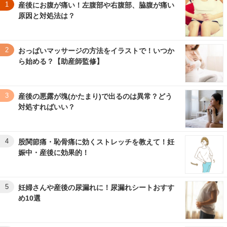
1
産後にお腹が痛い！左腹部や右腹部、脇腹が痛い
原因と対処法は？
2
おっぱいマッサージの方法をイラストで！いつか
ら始める？【助産師監修】
3
産後の悪露が塊(かたまり)で出るのは異常？どう
対処すればいい？
4
股関節痛・恥骨痛に効くストレッチを教えて！妊
娠中・産後に効果的！
5
妊婦さんや産後の尿漏れに！尿漏れシートおすす
め10選