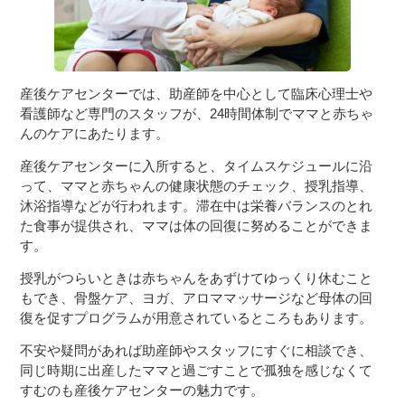
産後ケアセンターでは、助産師を中心として臨床心理士や
看護師など専門のスタッフが、24時間体制でママと赤ちゃ
んのケアにあたります。
産後ケアセンターに入所すると、タイムスケジュールに沿
って、ママと赤ちゃんの健康状態のチェック、授乳指導、
沐浴指導などが行われます。滞在中は栄養バランスのとれ
た食事が提供され、ママは体の回復に努めることができま
す。
授乳がつらいときは赤ちゃんをあずけてゆっくり休むこと
もでき、骨盤ケア、ヨガ、アロママッサージなど母体の回
復を促すプログラムが用意されているところもあります。
不安や疑問があれば助産師やスタッフにすぐに相談でき、
同じ時期に出産したママと過ごすことで孤独を感じなくて
すむのも産後ケアセンターの魅力です。