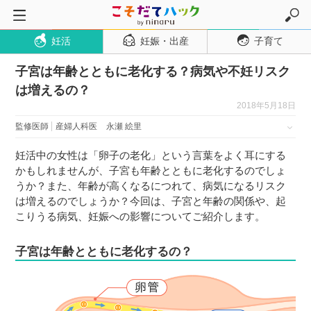
妊活
妊娠・出産
子育て
トップページ
子宮は年齢とともに老化する？病気や不妊リスク
妊活
は増えるの？
妊娠・出産
2018年5月18日
妊娠超初期
監修医師
産婦人科医
永瀬 絵里
妊娠初期
妊活中の女性は「卵子の老化」という言葉をよく耳にする
妊娠中期
かもしれませんが、子宮も年齢とともに老化するのでしょ
うか？また、年齢が高くなるにつれて、病気になるリスク
妊娠後期
は増えるのでしょうか？今回は、子宮と年齢の関係や、起
出産
こりうる病気、妊娠への影響についてご紹介します。
子育て・育児
子宮は年齢とともに老化するの？
０歳児
１歳児
２歳児