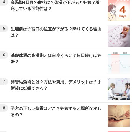
4
高温期4日目の症状は？体温が下がると妊娠？着
床している可能性は？
5
生理前は子宮口の位置が下がる？降りてくる理由
は？
6
基礎体温の高温期とは何度くらい？何日続けば妊
娠？
7
卵管結紮術とは？方法や費用、デメリットは？手
術後に妊娠できる？
8
子宮の正しい位置はどこ？妊娠すると場所が変わ
るの？