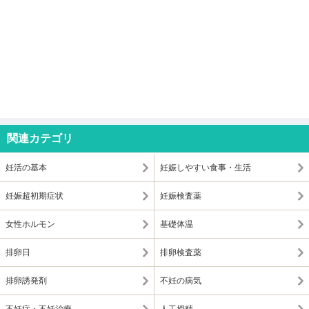
関連カテゴリ
妊活の基本
妊娠しやすい食事・生活
妊娠超初期症状
妊娠検査薬
女性ホルモン
基礎体温
排卵日
排卵検査薬
排卵誘発剤
不妊の病気
不妊症・不妊治療
人工授精