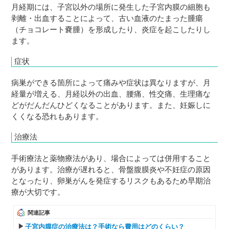
月経期には、子宮以外の場所に発生した子宮内膜の細胞も
剥離・出血することによって、古い血液のたまった腫瘍
（チョコレート嚢腫）を形成したり、炎症を起こしたりし
ます。
症状
病巣ができる箇所によって痛みや症状は異なりますが、月
経量が増える、月経以外の出血、腰痛、性交痛、生理痛な
どがだんだんひどくなることがあります。また、妊娠しに
くくなる恐れもあります。
治療法
手術療法と薬物療法があり、場合によっては併用すること
があります。治療が遅れると、骨盤腹膜炎や不妊症の原因
となったり、卵巣がんを発症するリスクもあるため早期治
療が大切です。
関連記事
子宮内膜症の治療法は？手術なら費用はどのくらい？