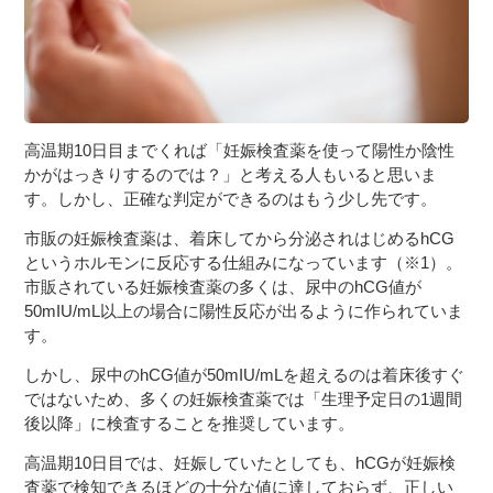
高温期10日目までくれば「妊娠検査薬を使って陽性か陰性
かがはっきりするのでは？」と考える人もいると思いま
す。しかし、正確な判定ができるのはもう少し先です。
市販の妊娠検査薬は、着床してから分泌されはじめるhCG
というホルモンに反応する仕組みになっています（※1）。
市販されている妊娠検査薬の多くは、尿中のhCG値が
50mIU/mL以上の場合に陽性反応が出るように作られていま
す。
しかし、尿中のhCG値が50mIU/mLを超えるのは着床後すぐ
ではないため、多くの妊娠検査薬では「生理予定日の1週間
後以降」に検査することを推奨しています。
高温期10日目では、妊娠していたとしても、hCGが妊娠検
査薬で検知できるほどの十分な値に達しておらず、正しい