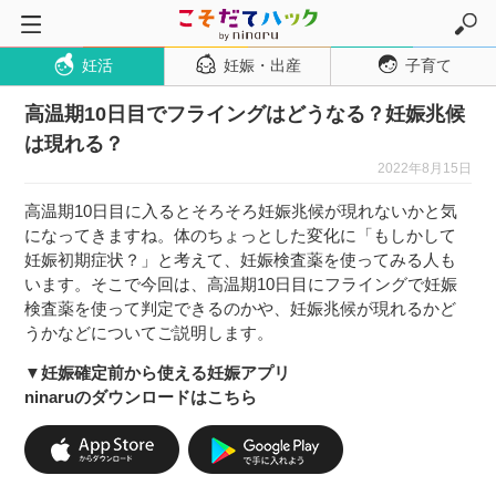
妊活
妊娠・出産
子育て
トップページ
高温期10日目でフライングはどうなる？妊娠兆候
妊活
は現れる？
妊娠・出産
2022年8月15日
妊娠超初期
高温期10日目に入るとそろそろ妊娠兆候が現れないかと気
妊娠初期
になってきますね。体のちょっとした変化に「もしかして
妊娠初期症状？」と考えて、妊娠検査薬を使ってみる人も
妊娠中期
います。そこで今回は、高温期10日目にフライングで妊娠
妊娠後期
検査薬を使って判定できるのかや、妊娠兆候が現れるかど
うかなどについてご説明します。
出産
▼妊娠確定前から使える妊娠アプリ
子育て・育児
ninaruのダウンロードはこちら
０歳児
１歳児
２歳児