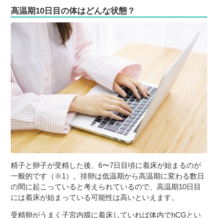
高温期10日目の体はどんな状態？
３〜６歳児
７〜１２歳児
精子と卵子が受精した後、6〜7日目頃に着床が始まるのが
一般的です（※1）。排卵は低温期から高温期に変わる数日
の間に起こっていると考えられているので、高温期10日目
には着床が始まっている可能性は高いといえます。
受精卵がうまく子宮内膜に着床していれば体内でhCGとい