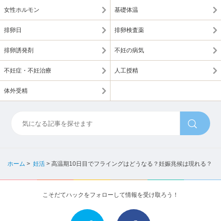
女性ホルモン
基礎体温
排卵日
排卵検査薬
排卵誘発剤
不妊の病気
不妊症・不妊治療
人工授精
体外受精
ホーム
>
妊活
>
高温期10日目でフライングはどうなる？妊娠兆候は現れる？
こそだてハックをフォローして情報を受け取ろう！