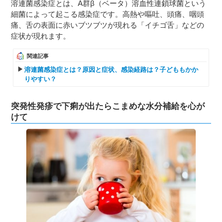
溶連菌感染症とは、A群β（ベータ）溶血性連鎖球菌という
細菌によって起こる感染症です。高熱や嘔吐、頭痛、咽頭
痛、舌の表面に赤いブツブツが現れる「イチゴ舌」などの
症状が現れます。
関連記事
溶連菌感染症とは？原因と症状、感染経路は？子どももかか
りやすい？
突発性発疹で下痢が出たらこまめな水分補給を心が
けて