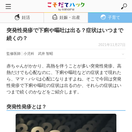
妊活
妊娠・出産
子育て
トップページ
突発性発疹で下痢や嘔吐は出る？症状はいつまで
妊活
続くの？
妊娠・出産
2021年11月27日
妊娠超初期
監修医師
小児科
武井 智昭
妊娠初期
赤ちゃんがかかり、高熱を伴うことが多い突発性発疹。高
妊娠中期
熱だけでも心配なのに、下痢や嘔吐などの症状まで現れた
ら、ママ・パパは心配になりますよね。そこで今回は突発
妊娠後期
性発疹で下痢や嘔吐の症状は出るのか、それらの症状はい
出産
つまで続くのかなどをご紹介します。
子育て・育児
突発性発疹とは？
０歳児
１歳児
２歳児