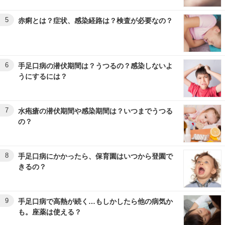
5
赤痢とは？症状、感染経路は？検査が必要なの？
6
手足口病の潜伏期間は？うつるの？感染しないよ
うにするには？
7
水疱瘡の潜伏期間や感染期間は？いつまでうつる
の？
8
手足口病にかかったら、保育園はいつから登園で
きるの？
9
手足口病で高熱が続く…もしかしたら他の病気か
も。座薬は使える？