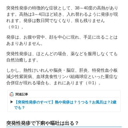
突発性発疹の特徴的な症状として、38～40度の高熱があり
ます。高熱は3～4日ほど続き、入れ替わるように発疹が現
れます。発疹は数日間でなくなり、痕も残りません
（※1）。
発疹は、お腹や背中、顔を中心に現れ、手足に出ることは
あまりありません。
突発性発疹は、ほとんどの場合、薬などを服用しなくても
自然治癒します。
しかし、熱性けいれんや脳炎・脳症、肝炎、特発性血小板
減少性紫斑病、血球貪食性リンパ組織球症といった重症な
合併症が現れる場合も、まれにあります（※1）。
関連記事
【突発性発疹のすべて】熱や発疹は？うつる？お風呂は？2歳
でも？
突発性発疹で下痢や嘔吐は出る？