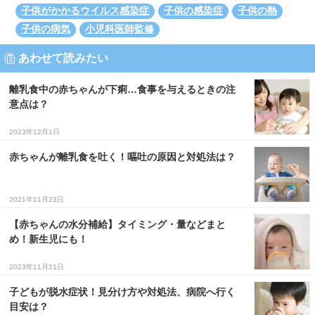
子供がかかるウイルス感染症
子供の感染症
子供の熱
子供の病気
小児科医師監修
あわせて読みたい
離乳食中の赤ちゃんが下痢…食事を与えるときの注
意点は？
2023年12月1日
赤ちゃんが離乳食を吐く！嘔吐の原因と対処法は？
2021年11月23日
【赤ちゃんの水分補給】タイミング・量などまと
め！新生児にも！
2023年11月21日
子どもが脱水症状！見分け方や対処法、病院へ行く
目安は？