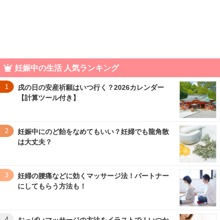
妊娠中の生活 人気ランキング
1
戌の日の安産祈願はいつ行く？2026カレンダー
【計算ツール付き】
2
妊娠中にのど飴をなめてもいい？妊婦でも龍角散
は大丈夫？
3
妊婦の腰痛などに効くマッサージ法！パートナー
にしてもらう方法も！
4
おっぱいマッサージの方法をイラストで！いつか