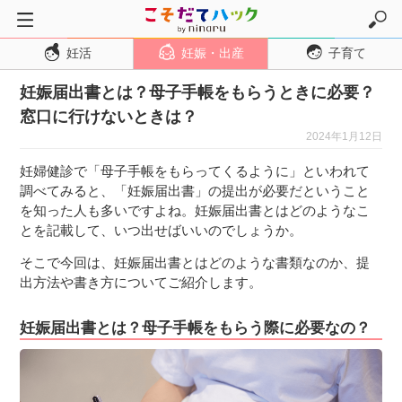
妊活
妊娠・出産
子育て
トップページ
妊娠届出書とは？母子手帳をもらうときに必要？
妊活
窓口に行けないときは？
妊娠・出産
2024年1月12日
妊娠超初期
妊婦健診で「母子手帳をもらってくるように」といわれて
妊娠初期
調べてみると、「妊娠届出書」の提出が必要だということ
を知った人も多いですよね。妊娠届出書とはどのようなこ
妊娠中期
とを記載して、いつ出せばいいのでしょうか。
妊娠後期
そこで今回は、妊娠届出書とはどのような書類なのか、提
出産
出方法や書き方についてご紹介します。
子育て・育児
妊娠届出書とは？母子手帳をもらう際に必要なの？
０歳児
１歳児
２歳児