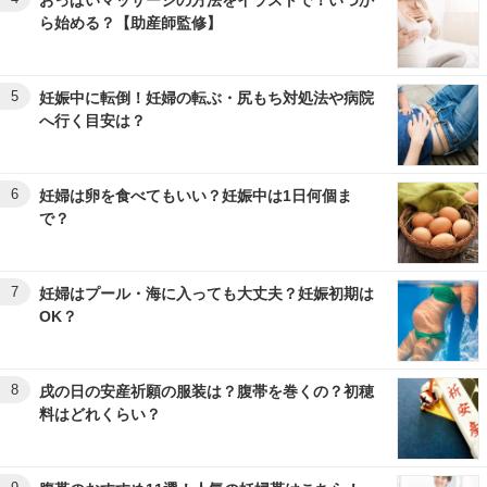
ら始める？【助産師監修】
5
妊娠中に転倒！妊婦の転ぶ・尻もち対処法や病院
へ行く目安は？
6
妊婦は卵を食べてもいい？妊娠中は1日何個ま
で？
7
妊婦はプール・海に入っても大丈夫？妊娠初期は
OK？
8
戌の日の安産祈願の服装は？腹帯を巻くの？初穂
料はどれくらい？