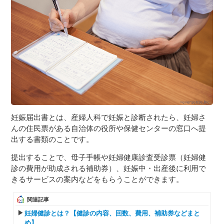
３〜６歳児
７〜１２歳児
妊娠届出書とは、産婦人科で妊娠と診断されたら、妊婦さ
んの住民票がある自治体の役所や保健センターの窓口へ提
出する書類のことです。
提出することで、母子手帳や妊婦健康診査受診票（妊婦健
診の費用が助成される補助券）、妊娠中・出産後に利用で
きるサービスの案内などをもらうことができます。
関連記事
妊婦健診とは？【健診の内容、回数、費用、補助券などまと
め】