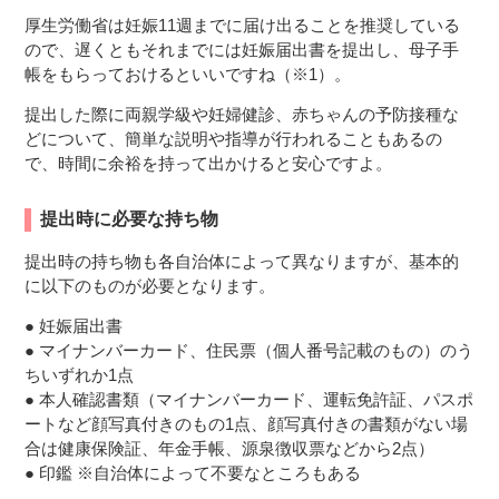
厚生労働省は妊娠11週までに届け出ることを推奨している
ので、遅くともそれまでには妊娠届出書を提出し、母子手
帳をもらっておけるといいですね（※1）。
提出した際に両親学級や妊婦健診、赤ちゃんの予防接種な
どについて、簡単な説明や指導が行われることもあるの
で、時間に余裕を持って出かけると安心ですよ。
提出時に必要な持ち物
提出時の持ち物も各自治体によって異なりますが、基本的
に以下のものが必要となります。
● 妊娠届出書
● マイナンバーカード、住民票（個人番号記載のもの）のう
ちいずれか1点
● 本人確認書類（マイナンバーカード、運転免許証、パスポ
ートなど顔写真付きのもの1点、顔写真付きの書類がない場
合は健康保険証、年金手帳、源泉徴収票などから2点）
● 印鑑 ※自治体によって不要なところもある