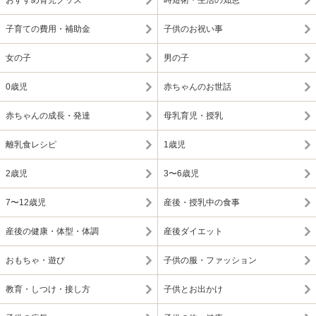
おすすめ育児グッズ
時短術・生活の知恵
子育ての費用・補助金
子供のお祝い事
女の子
男の子
0歳児
赤ちゃんのお世話
赤ちゃんの成長・発達
母乳育児・授乳
離乳食レシピ
1歳児
2歳児
3〜6歳児
7〜12歳児
産後・授乳中の食事
産後の健康・体型・体調
産後ダイエット
おもちゃ・遊び
子供の服・ファッション
教育・しつけ・接し方
子供とお出かけ