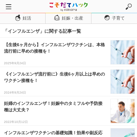
妊活
妊娠・出産
子育て
トップページ
「インフルエンザ」に関する記事一覧
妊活
妊娠・出産
【生後6ヶ月から】インフルエンザワクチンは、本格
流行前に早めの接種を！
妊娠超初期
妊娠初期
2025年9月24日
妊娠中期
《インフルエンザ流行前に》生後6ヶ月以上は早めの
ワクチン接種を！
妊娠後期
2024年9月24日
出産
妊婦のインフルエンザ！妊娠中のタミフルや予防接
子育て・育児
種は大丈夫？
０歳児
2022年10月12日
１歳児
インフルエンザワクチンの基礎知識！効果や副反応
２歳児