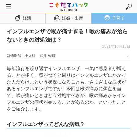
妊活
妊娠・出産
子育て
トップページ
インフルエンザで喉が痛すぎる！喉の痛みが治ら
妊活
ないときの対処法は？
妊娠・出産
2021年10月15日
妊娠超初期
監修医師
小児科
武井 智昭
妊娠初期
毎年流行を繰り返すインフルエンザ。一気に感染者が増え
妊娠中期
ることが多く、気がつくと周りはインフルエンザにかかっ
た人だらけ…という状況になることも。さまざまな症状が
妊娠後期
あるインフルエンザですが、今回は喉の痛みに焦点を当
出産
て、喉が痛いときはどう対処すべきか、喉の痛みからイン
フルエンザの症状が始まることがあるのか、といったこと
子育て・育児
をご紹介します。
０歳児
インフルエンザってどんな病気？
１歳児
２歳児