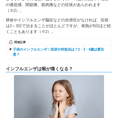
の倦怠感、関節痛、筋肉痛などの症状があらわれます
（※2）。
肺炎やインフルエンザ脳症などの合併症がなければ、症状
は2～3日で治まることがほとんどですが、発熱が5日ほど続
くこともあります（※2）。
関連記事
子供のインフルエンザ！症状や対処法は？2・3・4歳は要注
意？
インフルエンザは喉が痛くなる？