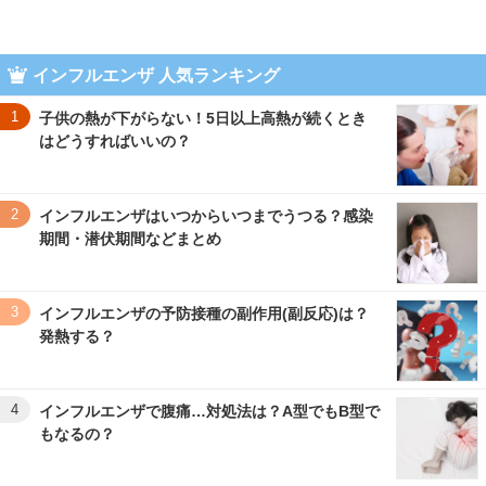
インフルエンザ 人気ランキング
1
子供の熱が下がらない！5日以上高熱が続くとき
はどうすればいいの？
2
インフルエンザはいつからいつまでうつる？感染
期間・潜伏期間などまとめ
3
インフルエンザの予防接種の副作用(副反応)は？
発熱する？
4
インフルエンザで腹痛…対処法は？A型でもB型で
もなるの？