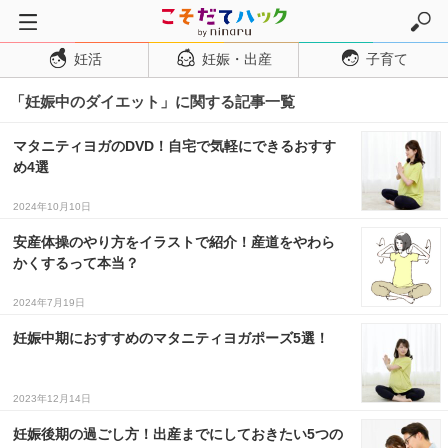
妊活
妊娠・出産
子育て
トップページ
「妊娠中のダイエット」に関する記事一覧
妊活
妊娠・出産
マタニティヨガのDVD！自宅で気軽にできるおすす
め4選
妊娠超初期
妊娠初期
2024年10月10日
妊娠中期
安産体操のやり方をイラストで紹介！産道をやわら
かくするって本当？
妊娠後期
2024年7月19日
出産
妊娠中期におすすめのマタニティヨガポーズ5選！
子育て・育児
０歳児
2023年12月14日
１歳児
妊娠後期の過ごし方！出産までにしておきたい5つの
２歳児