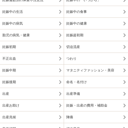
妊娠週数別の体重や注意点
妊娠中の「いつから」
妊娠中の生活
妊娠中の食事
妊娠中の病気
妊娠中の健康
胎児の病気・健康
妊娠超初期
妊娠初期
切迫流産
不正出血
つわり
妊娠中期
マタニティファッション・美容
妊娠後期
命名・名付け
出産
出産準備
出産お助け
妊娠・出産の費用・補助金
出産兆候
陣痛