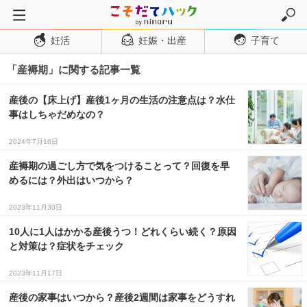
妊活
妊娠・出産
子育て
トップページ
「産褥期」に関する記事一覧
妊活
妊娠・出産
産後の【床上げ】産後1ヶ月の生活の注意点は？水仕
事はしちゃだめなの？
妊娠超初期
妊娠初期
2024年7月16日
妊娠中期
産褥期の過ごし方で気をつけることって？回復を早
めるには？外出はいつから？
妊娠後期
2023年11月30日
出産
10人に1人はかかる産後うつ！どれくらい続く？原因
子育て・育児
と対策は？症状をチェック
０歳児
2023年11月17日
１歳児
産後の家事はいつから？産後2週間は家事をどうすれ
２歳児