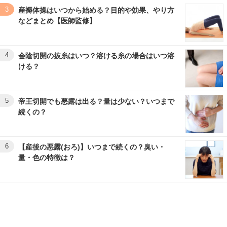
3
産褥体操はいつから始める？目的や効果、やり方
などまとめ【医師監修】
4
会陰切開の抜糸はいつ？溶ける糸の場合はいつ溶
ける？
5
帝王切開でも悪露は出る？量は少ない？いつまで
続くの？
6
【産後の悪露(おろ)】いつまで続くの？臭い・
量・色の特徴は？