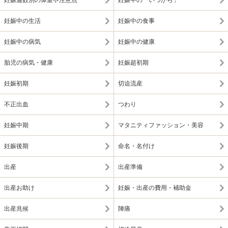
妊娠週数別の体重や注意点
妊娠中の「いつから」
妊娠中の生活
妊娠中の食事
妊娠中の病気
妊娠中の健康
胎児の病気・健康
妊娠超初期
妊娠初期
切迫流産
不正出血
つわり
妊娠中期
マタニティファッション・美容
妊娠後期
命名・名付け
出産
出産準備
出産お助け
妊娠・出産の費用・補助金
出産兆候
陣痛