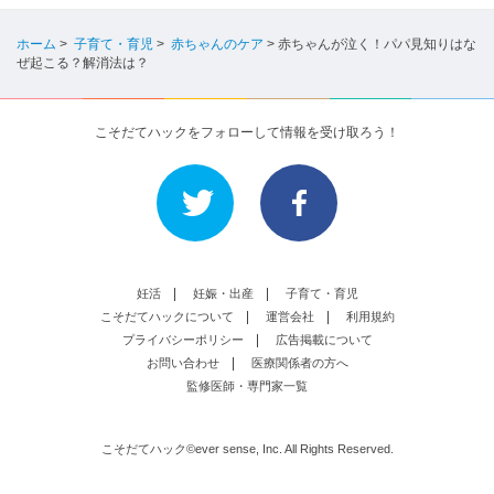
ホーム
>
子育て・育児
>
赤ちゃんのケア
>
赤ちゃんが泣く！パパ見知りはな
ぜ起こる？解消法は？
こそだてハックをフォローして情報を受け取ろう！
妊活
妊娠・出産
子育て・育児
こそだてハックについて
運営会社
利用規約
プライバシーポリシー
広告掲載について
お問い合わせ
医療関係者の方へ
監修医師・専門家一覧
こそだてハック©ever sense, Inc. All Rights Reserved.