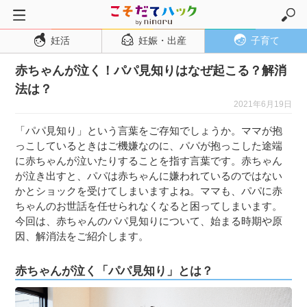
妊活
妊娠・出産
子育て
トップページ
赤ちゃんが泣く！パパ見知りはなぜ起こる？解消
妊活
法は？
妊娠・出産
2021年6月19日
妊娠超初期
「パパ見知り」という言葉をご存知でしょうか。ママが抱
妊娠初期
っこしているときはご機嫌なのに、パパが抱っこした途端
に赤ちゃんが泣いたりすることを指す言葉です。赤ちゃん
妊娠中期
が泣き出すと、パパは赤ちゃんに嫌われているのではない
妊娠後期
かとショックを受けてしまいますよね。ママも、パパに赤
ちゃんのお世話を任せられなくなると困ってしまいます。
出産
今回は、赤ちゃんのパパ見知りについて、始まる時期や原
子育て・育児
因、解消法をご紹介します。
０歳児
赤ちゃんが泣く「パパ見知り」とは？
１歳児
２歳児