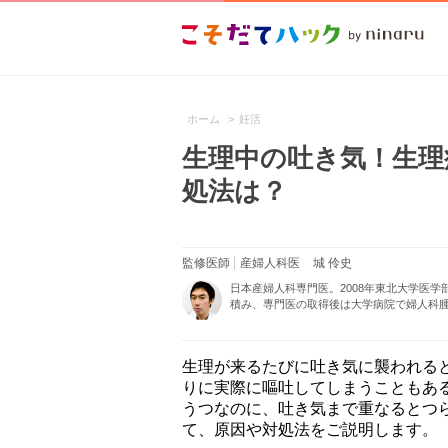
ホーム
>
妊活
生理中の吐き気！生理
処法は？
監修医師
産婦人科医
城 伶史
日本産婦人科専門医。2008年東北大学医
積み、専門医の取得後は大学病院で婦人科腫
生理が来るたびに吐き気に襲われる
りに実際に嘔吐してしまうこともあ
うつなのに、吐き気まで重なるとつ
て、原因や対処法をご説明します。