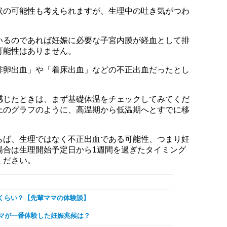
状の可能性も考えられますが、生理中の吐き気がつわ
いるのであれば妊娠に必要な子宮内膜が経血として排
可能性はありません。
排卵出血」や「着床出血」などの不正出血だったとし
感じたときは、まず基礎体温をチェックしてみてくだ
上のグラフのように、高温期から低温期へとすでに移
らば、生理ではなく不正出血である可能性、つまり妊
場合は生理開始予定日から1週間を過ぎたタイミング
ください。
くらい？【先輩ママの体験談】
ママが一番体験した妊娠兆候は？