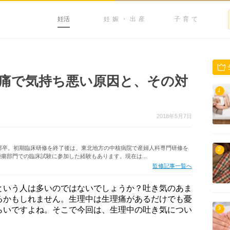
妊活
妊娠・出産
子育て
痛で気持ち悪い原因と、その対
1
2018年5月7日
学部卒。初期臨床研修を終了後は、東北地方の中核病院で産婦人科専門研修を
2
瘍部門での臨床試験に参加した経験もあります。現在は...
監修記事一覧へ
という人は多いのではないでしょうか？吐き気のあま
るかもしれません。生理中は生理痛があるだけでも憂
らいですよね。そこで今回は、生理中の吐き気につい
3