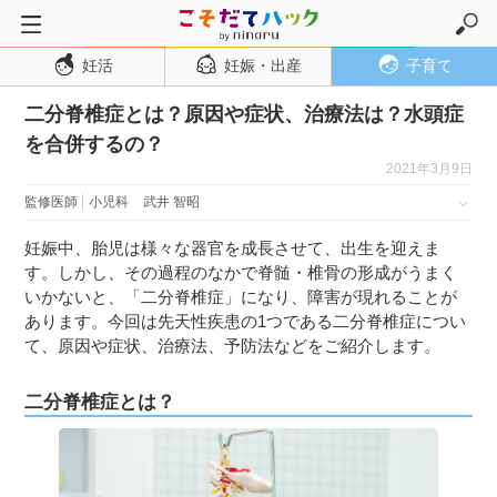
妊活
妊娠・出産
子育て
トップページ
二分脊椎症とは？原因や症状、治療法は？水頭症
妊活
を合併するの？
妊娠・出産
2021年3月9日
妊娠超初期
監修医師
小児科
武井 智昭
妊娠初期
妊娠中、胎児は様々な器官を成長させて、出生を迎えま
妊娠中期
す。しかし、その過程のなかで脊髄・椎骨の形成がうまく
いかないと、「二分脊椎症」になり、障害が現れることが
妊娠後期
あります。今回は先天性疾患の1つである二分脊椎症につい
出産
て、原因や症状、治療法、予防法などをご紹介します。
子育て・育児
二分脊椎症とは？
０歳児
１歳児
２歳児