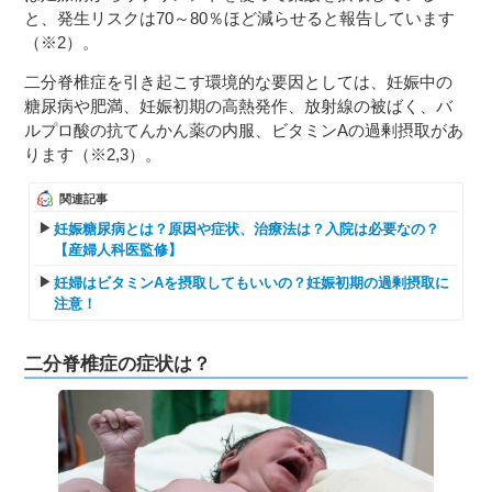
と、発生リスクは70～80％ほど減らせると報告しています
（※2）。
二分脊椎症を引き起こす環境的な要因としては、妊娠中の
糖尿病や肥満、妊娠初期の高熱発作、放射線の被ばく、バ
ルプロ酸の抗てんかん薬の内服、ビタミンAの過剰摂取があ
ります（※2,3）。
関連記事
妊娠糖尿病とは？原因や症状、治療法は？入院は必要なの？
【産婦人科医監修】
妊婦はビタミンAを摂取してもいいの？妊娠初期の過剰摂取に
注意！
二分脊椎症の症状は？