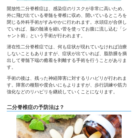
開放性二分脊椎症は、感染症のリスクが非常に高いため、
外に飛び出ている脊髄を脊椎に収め、開いているところを
閉じる外科手術がすみやかに行われます。水頭症が合併し
ていれば、脳の髄液を細い管を使ってお腹に流し込む「シ
ャント術」という手術が行われます。
潜在性二分脊椎症では、何も症状が現れていなければ治療
しないこともありますが、症状が出ていれば、脂肪腫を摘
出して脊髄下端の癒着を剥離する手術を行うことがありま
す。
手術の後は、残った神経障害に対するリハビリが行われま
す。障害の種類や度合いにもよりますが、歩行訓練や筋力
強化などのリハビリを継続していくことになります。
二分脊椎症の予防法は？