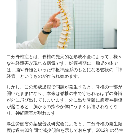
３〜６歳児
７〜１２歳児
二分脊椎症とは、脊椎の先天的な形成不全によって、様々
な神経障害が現れる病気です。妊娠初期に、胎児の体で
は、脳や脊髄といった中枢神経系のもとになる管状の「神
経管」というものが作られ始めます。
しかし、この形成過程で問題が発生すると、脊椎の一部が
開いたままになり、本来は脊椎の中で守られるはずの脊髄
が外に飛び出してしまいます。外に出た脊髄に癒着や損傷
が起こると、脳からの指令が体にうまく伝達されなくな
り、神経障害が現れます。
厚生労働省の葉酸普及研究会によると、二分脊椎の発生頻
度は過去30年間で減少傾向を示しておらず、2012年の発生