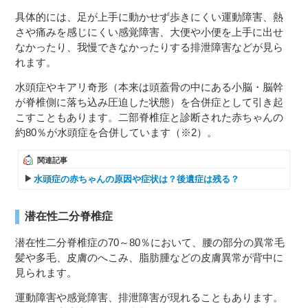
具体的には、足が上手に動かせず歩きにくい運動障害、熱
さや痛みを感じにくい感覚障害、大便や小便を上手に出せ
なかったり、我慢できなかったりする排泄障害などが見ら
れます。
水頭症やキアリ奇形（本来は頭蓋骨の中にある小脳・脳幹
が脊椎側に落ち込み圧迫した状態）を合併症として引き起
こすこともあります。二部脊椎症と診断された赤ちゃんの
約80％が水頭症を合併しています（※2）。
関連記事
水頭症の赤ちゃんの原因や症状は？後遺症は残る？
潜在性二分脊椎症
潜在性二分脊椎症の70～80％において、腰の部分の異常毛
髪や多毛、皮膚のへこみ、脂肪腫などの皮膚異常が背中に
見られます。
運動障害や感覚障害、排泄障害が現れることもあります。