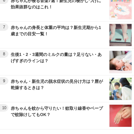
6
赤ちゃんが寝る音楽7選！新生児の寝かしつけに
効果抜群なのはこれ！
7
赤ちゃんの身長と体重の平均は？新生児期から1
歳までの目安一覧！
8
生後1・2・3週間のミルクの量は？足りない・あ
げすぎのラインは？
9
赤ちゃん・新生児の脱水症状の見分け方は？唇が
乾燥するときは？
10
赤ちゃんを蚊から守りたい！蚊取り線香やベープ
で蚊除けしてもOK？