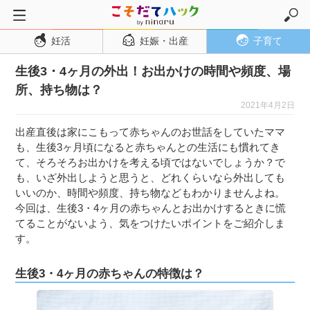
妊活
妊娠・出産
子育て
トップページ
生後3・4ヶ月の外出！お出かけの時間や頻度、場
妊活
所、持ち物は？
妊娠・出産
2021年4月2日
妊娠超初期
出産直後は家にこもって赤ちゃんのお世話をしていたママ
妊娠初期
も、生後3ヶ月頃になると赤ちゃんとの生活にも慣れてき
て、そろそろお出かけを考える頃ではないでしょうか？で
妊娠中期
も、いざ外出しようと思うと、どれくらいなら外出しても
妊娠後期
いいのか、時間や頻度、持ち物などもわかりませんよね。
今回は、生後3・4ヶ月の赤ちゃんとお出かけするときに慌
出産
てることがないよう、気をつけたいポイントをご紹介しま
子育て・育児
す。
０歳児
生後3・4ヶ月の赤ちゃんの特徴は？
１歳児
２歳児