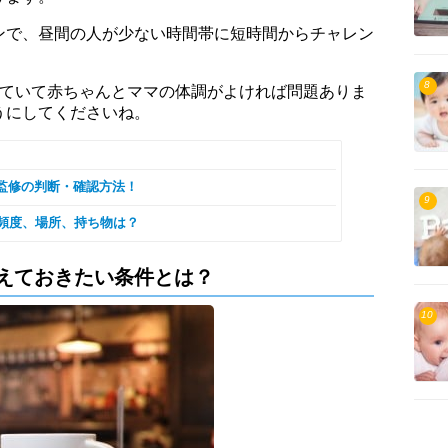
ンで、昼間の人が少ない時間帯に短時間からチャレン
8
出ていて赤ちゃんとママの体調がよければ問題ありま
うにしてくださいね。
監修の判断・確認方法！
9
や頻度、場所、持ち物は？
えておきたい条件とは？
10