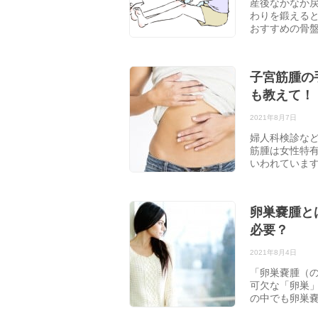
産後なかなか
わりを鍛えると
おすすめの骨
子宮筋腫の
も教えて！
2021年8月7日
婦人科検診な
筋腫は女性特有
いわれています
卵巣嚢腫と
必要？
2021年8月4日
「卵巣嚢腫（
可欠な「卵巣
の中でも卵巣