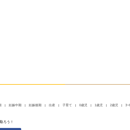
期
妊娠中期
妊娠後期
出産
子育て
0歳児
1歳児
2歳児
3~
取ろう！