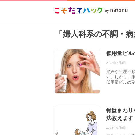
「婦人科系の不調・病
低用量ピル
2023年7月3日
避妊や生理不
す。しかし、
低用量ピルの
骨盤まわり
法教えます
2023年6月6日