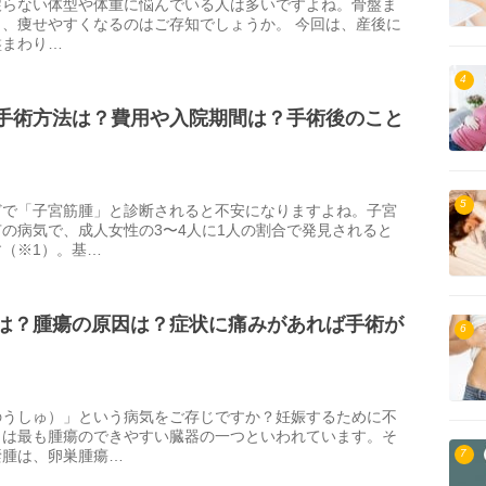
戻らない体型や体重に悩んでいる人は多いですよね。骨盤ま
、痩せやすくなるのはご存知でしょうか。 今回は、産後に
盤まわり…
4
手術方法は？費用や入院期間は？手術後のこと
5
どで「子宮筋腫」と診断されると不安になりますよね。子宮
の病気で、成人女性の3〜4人に1人の割合で発見されると
（※1）。基…
は？腫瘍の原因は？症状に痛みがあれば手術が
6
のうしゅ）」という病気をご存じですか？妊娠するために不
」は最も腫瘍のできやすい臓器の一つといわれています。そ
嚢腫は、卵巣腫瘍…
7