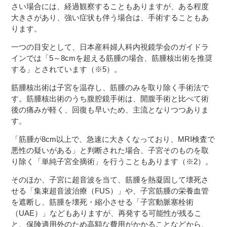
さい場合には、経過観察することもありますが、ある程度
大きさがあり、強い症状も伴う場合は、手術することもあ
ります。
一つの目安として、日本産科婦人科内視鏡学会のガイドラ
インでは「5～8cmを超える筋腫の場合、筋腫核出術を推奨
する」とされています（※5）。
筋腫核出術は子宮を温存し、筋腫のみを取り除く手術法で
す。筋腫核出術のうち腹腔鏡手術は、開腹手術と比べて術
後の痛みが軽く、回復も早いため、主流となりつつありま
す。
「筋腫が8cm以上で、急速に大きくなっており、MRI検査で
悪性の疑いがある」と判断された場合、子宮そのものを取
り除く「単純子宮全摘術」を行うこともあります（※2）。
そのほか、子宮に超音波を当て、筋腫を熱凝固して壊死さ
せる「集束超音波治療（FUS）」や、子宮筋腫の栄養血管
を遮断し、筋腫を壊死・縮小させる「子宮動脈塞栓術
（UAE）」などもありますが、再発する可能性が残るこ
と、保険適用外のため高額な費用がかかることなどから、