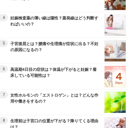
4
妊娠検査薬の薄い線は陽性？蒸発線はどう判断す
ればいいの？
5
子宮後屈とは？腰痛や生理痛が症状に出る？不妊
の原因になるの？
6
高温期4日目の症状は？体温が下がると妊娠？着
床している可能性は？
7
女性ホルモンの「エストロゲン」とは？どんな作
用や働きをするの？
8
生理前は子宮口の位置が下がる？降りてくる理由
は？