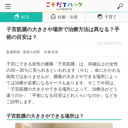
妊活
妊娠・出産
子育て
トップページ
子宮筋腫の大きさや場所で治療方法は異なる？手
妊活
術の目安は？
妊娠・出産
2017年6月27日
妊娠超初期
監修医師
産婦人科医
永瀬 絵里
妊娠初期
子宮にできる良性の腫瘍「子宮筋腫」は、30歳以上の女性
妊娠中期
の20～30％に見られるといわれます（※1）。命にかかわる
病気ではありませんが、腫瘍の大きさやできる場所によっ
妊娠後期
ては治療が必要になるケースもあります。そこで今回は、
出産
「子宮筋腫の大きさやできる場所によって、治療法がどう
違うのか」「手術になる目安はどれくらいなのか」などを
子育て・育児
ご説明します。
０歳児
子宮筋腫の大きさやできる場所は？
１歳児
２歳児