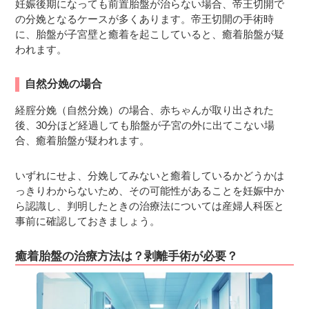
妊娠後期になっても前置胎盤が治らない場合、帝王切開で
の分娩となるケースが多くあります。帝王切開の手術時
に、胎盤が子宮壁と癒着を起こしていると、癒着胎盤が疑
われます。
自然分娩の場合
経腟分娩（自然分娩）の場合、赤ちゃんが取り出された
後、30分ほど経過しても胎盤が子宮の外に出てこない場
合、癒着胎盤が疑われます。
いずれにせよ、分娩してみないと癒着しているかどうかは
っきりわからないため、その可能性があることを妊娠中か
ら認識し、判明したときの治療法については産婦人科医と
事前に確認しておきましょう。
癒着胎盤の治療方法は？剥離手術が必要？