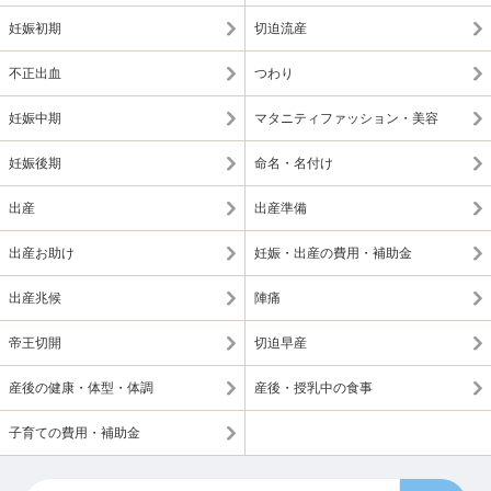
妊娠初期
切迫流産
不正出血
つわり
妊娠中期
マタニティファッション・美容
妊娠後期
命名・名付け
出産
出産準備
出産お助け
妊娠・出産の費用・補助金
出産兆候
陣痛
帝王切開
切迫早産
産後の健康・体型・体調
産後・授乳中の食事
子育ての費用・補助金