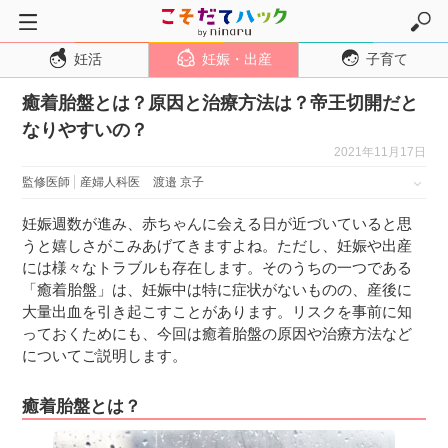
妊活
妊娠・出産
子育て
トップページ
癒着胎盤とは？原因と治療方法は？帝王切開だと
妊活
なりやすいの？
妊娠・出産
2021年11月17日
妊娠超初期
監修医師
産婦人科医
渡邉 京子
妊娠初期
妊娠週数が進み、赤ちゃんに会える日が近づいていると思
妊娠中期
うと嬉しさがこみあげてきますよね。ただし、妊娠や出産
には様々なトラブルも存在します。そのうちの一つである
妊娠後期
「癒着胎盤」は、妊娠中は特に症状がないものの、産後に
出産
大量出血を引き起こすことがあります。リスクを事前に知
っておくためにも、今回は癒着胎盤の原因や治療方法など
子育て・育児
についてご説明します。
０歳児
癒着胎盤とは？
１歳児
２歳児