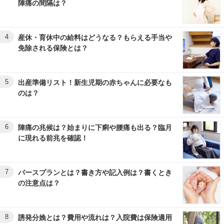
陣痛の間隔は？
4
産休・育休中の給料はどうなる？もらえる手当や
免除される保険とは？
5
出産準備リスト！新生児期の赤ちゃんに必要なも
のは？
6
陣痛の兆候は？始まりに下痢や腰痛も出る？臨月
に現れる前兆を確認！
7
バースプランとは？書き方や記入例は？書くとき
の注意点は？
8
誘発分娩とは？費用や流れは？入院費は保険適用