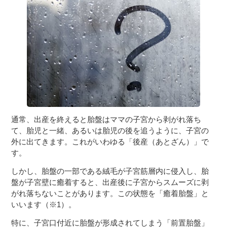
３〜６歳児
７〜１２歳児
通常、出産を終えると胎盤はママの子宮から剥がれ落ち
て、胎児と一緒、あるいは胎児の後を追うように、子宮の
外に出てきます。これがいわゆる「後産（あとざん）」で
す。
しかし、胎盤の一部である絨毛が子宮筋層内に侵入し、胎
盤が子宮壁に癒着すると、出産後に子宮からスムーズに剥
がれ落ちないことがあります。この状態を「癒着胎盤」と
いいます（※1）。
特に、子宮口付近に胎盤が形成されてしまう「前置胎盤」