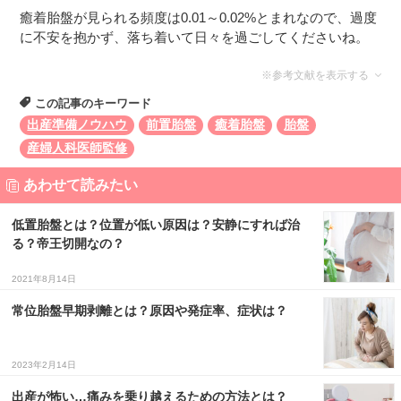
癒着胎盤が見られる頻度は0.01～0.02%とまれなので、過度
に不安を抱かず、落ち着いて日々を過ごしてくださいね。
※参考文献を表示する
この記事のキーワード
出産準備ノウハウ
前置胎盤
癒着胎盤
胎盤
産婦人科医師監修
あわせて読みたい
低置胎盤とは？位置が低い原因は？安静にすれば治
る？帝王切開なの？
2021年8月14日
常位胎盤早期剥離とは？原因や発症率、症状は？
2023年2月14日
出産が怖い…痛みを乗り越えるための方法とは？