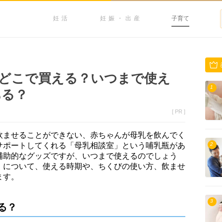
妊活
妊娠・出産
子育て
どこで買える？いつまで使え
1
ある？
[ PR ]
飲ませることができない、赤ちゃんが母乳を飲んでく
サポートしてくれる「母乳相談室」という哺乳瓶があ
2
補助的なグッズですが、いつまで使えるのでしょう
」について、使える時期や、ちくびの使い方、飲ませ
ます。
3
る？