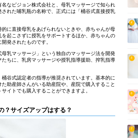
有名なピジョン株式会社と、母乳マッサージで知られ
発された哺乳瓶の名称で、正式には「桶谷式直接授乳
4
時的に直接母乳をあげられないときや、赤ちゃんが母
乱を起こさずに授乳をサポートするほか、赤ちゃんの
に開発されたものです。
式母乳マッサージ」という独自のマッサージ法を開発
5
マたちに、乳房マッサージや授乳指導援助、搾乳指導
、桶谷式認定者の指導が推奨されています。基本的に
けた助産師さんがいる助産院や、産院で購入すること
トサイトでも購入することができますよ。
6
の？サイズアップはする？
7