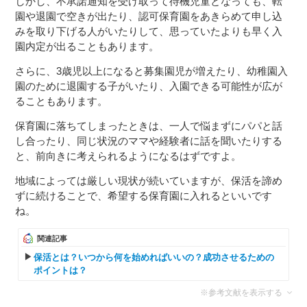
しかし、不承諾通知を受け取って待機児童となっても、転
園や退園で空きが出たり、認可保育園をあきらめて申し込
みを取り下げる人がいたりして、思っていたよりも早く入
園内定が出ることもあります。
さらに、3歳児以上になると募集園児が増えたり、幼稚園入
園のために退園する子がいたり、入園できる可能性が広が
ることもあります。
保育園に落ちてしまったときは、一人で悩まずにパパと話
し合ったり、同じ状況のママや経験者に話を聞いたりする
と、前向きに考えられるようになるはずですよ。
地域によっては厳しい現状が続いていますが、保活を諦め
ずに続けることで、希望する保育園に入れるといいです
ね。
関連記事
保活とは？いつから何を始めればいいの？成功させるための
ポイントは？
※参考文献を表示する