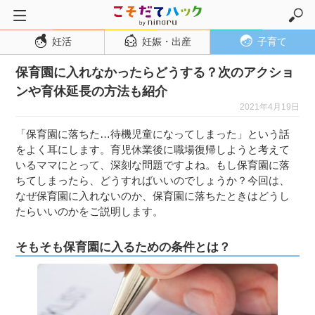
妊活
妊娠・出産
子育て
トップページ
保育園に入れなかったらどうする？次のアクショ
妊活
ンや育休延長の方法も紹介
妊娠・出産
2021年4月19日
妊娠超初期
「保育園に落ちた…待機児童になってしまった」という話
妊娠初期
をよく耳にします。育児休業後に職場復帰しようと考えて
いるママにとって、深刻な問題ですよね。もし保育園に落
妊娠中期
ちてしまったら、どうすればいいのでしょうか？今回は、
妊娠後期
なぜ保育園に入れないのか、保育園に落ちたときはどうし
たらいいのかをご説明します。
出産
子育て・育児
そもそも保育園に入るための条件とは？
０歳児
１歳児
２歳児