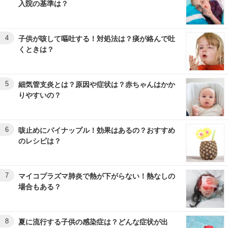
入院の基準は？
4
子供が咳して嘔吐する！対処法は？痰が絡んで吐
くときは？
5
細気管支炎とは？原因や症状は？赤ちゃんはかか
りやすいの？
6
咳止めにパイナップル！効果はあるの？おすすめ
のレシピは？
7
マイコプラズマ肺炎で熱が下がらない！熱なしの
場合もある？
8
夏に流行する子供の感染症は？どんな症状が出