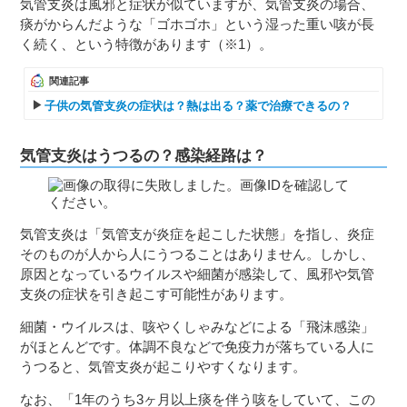
気管支炎は風邪と症状が似ていますが、気管支炎の場合、
痰がからんだような「ゴホゴホ」という湿った重い咳が長
く続く、という特徴があります（※1）。
関連記事
子供の気管支炎の症状は？熱は出る？薬で治療できるの？
気管支炎はうつるの？感染経路は？
気管支炎は「気管支が炎症を起こした状態」を指し、炎症
そのものが人から人にうつることはありません。しかし、
原因となっているウイルスや細菌が感染して、風邪や気管
支炎の症状を引き起こす可能性があります。
細菌・ウイルスは、咳やくしゃみなどによる「飛沫感染」
がほとんどです。体調不良などで免疫力が落ちている人に
うつると、気管支炎が起こりやすくなります。
なお、「1年のうち3ヶ月以上痰を伴う咳をしていて、この