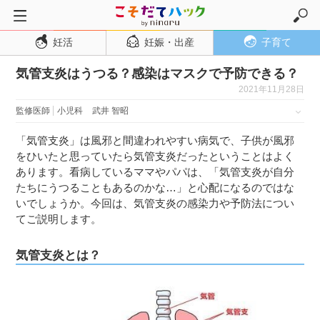
妊活
妊娠・出産
子育て
トップページ
気管支炎はうつる？感染はマスクで予防できる？
妊活
2021年11月28日
妊娠・出産
監修医師
小児科
武井 智昭
妊娠超初期
「気管支炎」は風邪と間違われやすい病気で、子供が風邪
妊娠初期
をひいたと思っていたら気管支炎だったということはよく
妊娠中期
あります。看病しているママやパパは、「気管支炎が自分
たちにうつることもあるのかな…」と心配になるのではな
妊娠後期
いでしょうか。今回は、気管支炎の感染力や予防法につい
てご説明します。
出産
子育て・育児
気管支炎とは？
０歳児
１歳児
２歳児