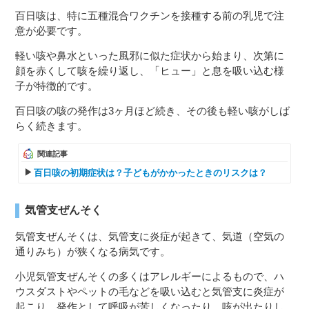
百日咳は、特に五種混合ワクチンを接種する前の乳児で注
意が必要です。
軽い咳や鼻水といった風邪に似た症状から始まり、次第に
顔を赤くして咳を繰り返し、「ヒュー」と息を吸い込む様
子が特徴的です。
百日咳の咳の発作は3ヶ月ほど続き、その後も軽い咳がしば
らく続きます。
関連記事
百日咳の初期症状は？子どもがかかったときのリスクは？
気管支ぜんそく
気管支ぜんそくは、気管支に炎症が起きて、気道（空気の
通りみち）が狭くなる病気です。
小児気管支ぜんそくの多くはアレルギーによるもので、ハ
ウスダストやペットの毛などを吸い込むと気管支に炎症が
起こり、発作として呼吸が苦しくなったり、咳が出たりし