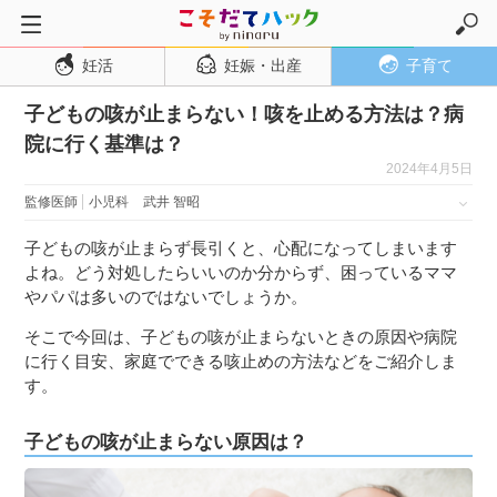
妊活
妊娠・出産
子育て
トップページ
子どもの咳が止まらない！咳を止める方法は？病
妊活
院に行く基準は？
妊娠・出産
2024年4月5日
妊娠超初期
監修医師
小児科
武井 智昭
妊娠初期
子どもの咳が止まらず長引くと、心配になってしまいます
妊娠中期
よね。どう対処したらいいのか分からず、困っているママ
やパパは多いのではないでしょうか。
妊娠後期
そこで今回は、子どもの咳が止まらないときの原因や病院
出産
に行く目安、家庭でできる咳止めの方法などをご紹介しま
子育て・育児
す。
０歳児
子どもの咳が止まらない原因は？
１歳児
２歳児