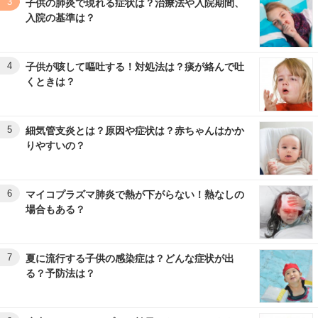
3
子供の肺炎で現れる症状は？治療法や入院期間、
入院の基準は？
4
子供が咳して嘔吐する！対処法は？痰が絡んで吐
くときは？
5
細気管支炎とは？原因や症状は？赤ちゃんはかか
りやすいの？
6
マイコプラズマ肺炎で熱が下がらない！熱なしの
場合もある？
7
夏に流行する子供の感染症は？どんな症状が出
る？予防法は？