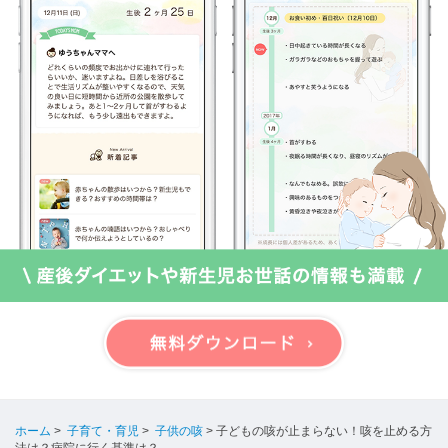
ホーム
>
子育て・育児
>
子供の咳
>
子どもの咳が止まらない！咳を止める方