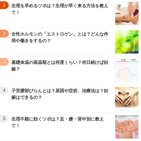
1
生理を早めるツボは？生理が早く来る方法を教え
て！
2
女性ホルモンの「エストロゲン」とは？どんな作
用や働きをするの？
3
基礎体温の高温期とは何度くらい？何日続けば妊
娠？
4
子宮膣部びらんとは？原因や症状、治療法は？妊
娠はできるの？
5
生理不順に効くツボは？足・腰・背中別に教え
て！