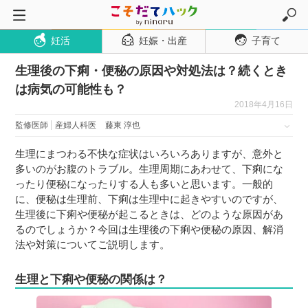
妊活
妊娠・出産
子育て
トップページ
生理後の下痢・便秘の原因や対処法は？続くとき
妊活
は病気の可能性も？
妊娠・出産
2018年4月16日
妊娠超初期
監修医師
産婦人科医
藤東 淳也
妊娠初期
生理にまつわる不快な症状はいろいろありますが、意外と
妊娠中期
多いのがお腹のトラブル。生理周期にあわせて、下痢にな
ったり便秘になったりする人も多いと思います。一般的
妊娠後期
に、便秘は生理前、下痢は生理中に起きやすいのですが、
出産
生理後に下痢や便秘が起こるときは、どのような原因があ
るのでしょうか？今回は生理後の下痢や便秘の原因、解消
子育て・育児
法や対策についてご説明します。
０歳児
生理と下痢や便秘の関係は？
１歳児
２歳児