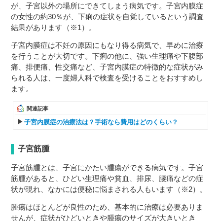
が、子宮以外の場所にできてしまう病気です。子宮内膜症
の女性の約30％が、下痢の症状を自覚しているという調査
結果があります（※1）。
子宮内膜症は不妊の原因にもなり得る病気で、早めに治療
を行うことが大切です。下痢の他に、強い生理痛や下腹部
痛、排便痛、性交痛など、子宮内膜症の特徴的な症状がみ
られる人は、一度婦人科で検査を受けることをおすすめし
ます。
関連記事
子宮内膜症の治療法は？手術なら費用はどのくらい？
子宮筋腫
子宮筋腫とは、子宮にかたい腫瘍ができる病気です。子宮
筋腫があると、ひどい生理痛や貧血、排尿、腰痛などの症
状が現れ、なかには便秘に悩まされる人もいます（※2）。
腫瘍はほとんどが良性のため、基本的に治療は必要ありま
せんが、症状がひどいときや腫瘍のサイズが大きいとき