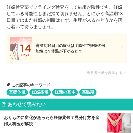
妊娠検査薬でフライング検査をして結果が陰性でも、妊娠
している可能性もまだ捨て切れません。とにかく高温期13
日目ではまだ妊娠の判断はせず、生理が来るかどうかを落
ち着いて待ちましょう。
高温期14日目の症状は？陰性で妊娠の可
能性は？体温が下がると？
※参考文献を表示する
この記事のキーワード
基礎体温
妊娠兆候
妊活の基本
高温期
あわせて読みたい
おりものに変化があったら妊娠兆候？見分け方を産
婦人科医が解説！