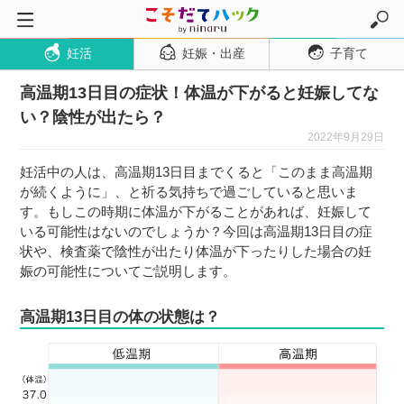
妊活
妊娠・出産
子育て
トップページ
高温期13日目の症状！体温が下がると妊娠してな
妊活
い？陰性が出たら？
妊娠・出産
2022年9月29日
妊娠超初期
妊活中の人は、高温期13日目までくると「このまま高温期
妊娠初期
が続くように」、と祈る気持ちで過ごしていると思いま
す。もしこの時期に体温が下がることがあれば、妊娠して
妊娠中期
いる可能性はないのでしょうか？今回は高温期13日目の症
妊娠後期
状や、検査薬で陰性が出たり体温が下ったりした場合の妊
娠の可能性についてご説明します。
出産
子育て・育児
高温期13日目の体の状態は？
０歳児
１歳児
２歳児