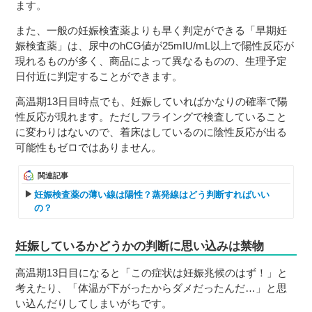
ます。
また、一般の妊娠検査薬よりも早く判定ができる「早期妊
娠検査薬」は、尿中のhCG値が25mIU/mL以上で陽性反応が
現れるものが多く、商品によって異なるものの、生理予定
日付近に判定することができます。
高温期13日目時点でも、妊娠していればかなりの確率で陽
性反応が現れます。ただしフライングで検査していること
に変わりはないので、着床はしているのに陰性反応が出る
可能性もゼロではありません。
関連記事
妊娠検査薬の薄い線は陽性？蒸発線はどう判断すればいい
の？
妊娠しているかどうかの判断に思い込みは禁物
高温期13日目になると「この症状は妊娠兆候のはず！」と
考えたり、「体温が下がったからダメだったんだ…」と思
い込んだりしてしまいがちです。