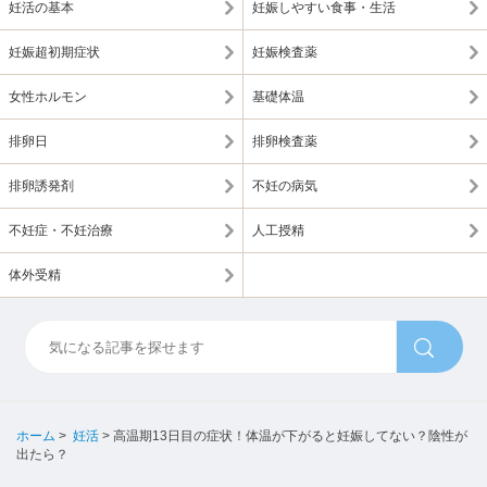
妊活の基本
妊娠しやすい食事・生活
妊娠超初期症状
妊娠検査薬
女性ホルモン
基礎体温
排卵日
排卵検査薬
排卵誘発剤
不妊の病気
不妊症・不妊治療
人工授精
体外受精
ホーム
>
妊活
>
高温期13日目の症状！体温が下がると妊娠してない？陰性が
出たら？