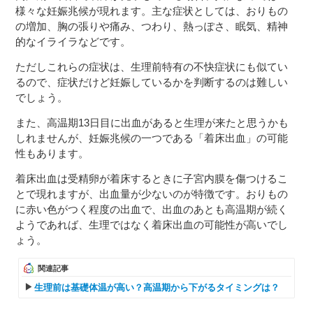
様々な妊娠兆候が現れます。主な症状としては、おりもの
の増加、胸の張りや痛み、つわり、熱っぽさ、眠気、精神
的なイライラなどです。
ただしこれらの症状は、生理前特有の不快症状にも似てい
るので、症状だけど妊娠しているかを判断するのは難しい
でしょう。
また、高温期13日目に出血があると生理が来たと思うかも
しれませんが、妊娠兆候の一つである「着床出血」の可能
性もあります。
着床出血は受精卵が着床するときに子宮内膜を傷つけるこ
とで現れますが、出血量が少ないのが特徴です。おりもの
に赤い色がつく程度の出血で、出血のあとも高温期が続く
ようであれば、生理ではなく着床出血の可能性が高いでし
ょう。
関連記事
生理前は基礎体温が高い？高温期から下がるタイミングは？