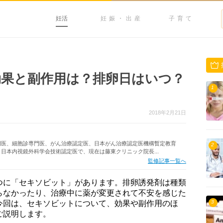
妊活
妊娠・出産
子育て
果と副作用は？排卵日はいつ？
1
2018年2月21日
門医、細胞診専門医、がん治療認定医、日本がん治療認定医機構暫定教育
2
日本内視鏡外科学会技術認定医で、現在は藤東クリニック院長...
監修記事一覧へ
つに「セキソビット」があります。排卵誘発剤は種類
らなかったり、治療中に薬が変更されて不安を感じた
今回は、セキソビットについて、効果や副作用のほ
3
ご説明します。