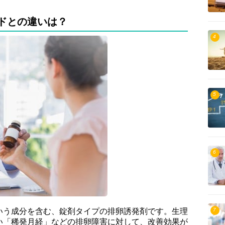
ドとの違いは？
4
5
6
7
いう成分を含む、錠剤タイプの排卵誘発剤です。生理
い「稀発月経」などの排卵障害に対して、改善効果が