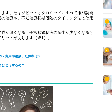
ります。セキソビットはクロミッドに比べて排卵誘発
害の治療や、不妊治療初期段階のタイミング法で使用
8
内膜が薄くなる、子宮頸管粘液の産生が少なくなると
メリットがあります（※1）。
9
の？費用や種類、妊娠率は？
きはどうするの？
10