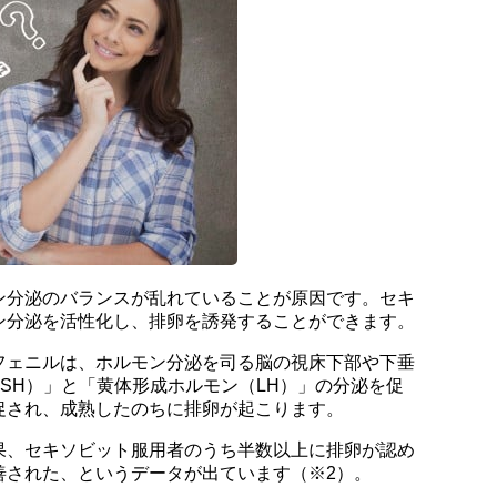
ン分泌のバランスが乱れていることが原因です。セキ
ン分泌を活性化し、排卵を誘発することができます。
フェニルは、ホルモン分泌を司る脳の視床下部や下垂
SH）」と「黄体形成ホルモン（LH）」の分泌を促
促され、成熟したのちに排卵が起こります。
果、セキソビット服用者のうち半数以上に排卵が認め
善された、というデータが出ています（※2）。