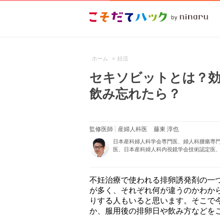
ホーム
>
妊活
セキソビットとは？効
飲み忘れたら？
監修医師
産婦人科医
藤東 淳也
日本産科婦人科学会専門医、婦人科腫瘍専
医、日本産科婦人科内視鏡学会技術認定医、
不妊治療で使われる排卵誘発剤の一
が多く、それぞれ何が違うのかわか
りする人もいると思います。そこで
か、服用後の排卵日や飲み方などを