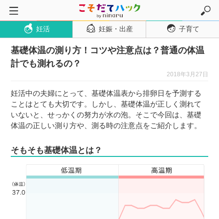
妊活
妊娠・出産
子育て
トップページ
基礎体温の測り方！コツや注意点は？普通の体温
妊活
計でも測れるの？
妊娠・出産
2018年3月27日
妊娠超初期
妊活中の夫婦にとって、基礎体温表から排卵日を予測する
妊娠初期
ことはとても大切です。しかし、基礎体温が正しく測れて
いないと、せっかくの努力が水の泡。そこで今回は、基礎
妊娠中期
体温の正しい測り方や、測る時の注意点をご紹介します。
妊娠後期
そもそも基礎体温とは？
出産
子育て・育児
０歳児
１歳児
２歳児