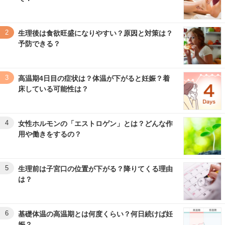
2
生理後は食欲旺盛になりやすい？原因と対策は？
予防できる？
3
高温期4日目の症状は？体温が下がると妊娠？着
床している可能性は？
4
女性ホルモンの「エストロゲン」とは？どんな作
用や働きをするの？
5
生理前は子宮口の位置が下がる？降りてくる理由
は？
6
基礎体温の高温期とは何度くらい？何日続けば妊
娠？