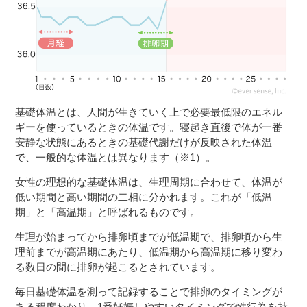
３〜６歳児
７〜１２歳児
基礎体温とは、人間が生きていく上で必要最低限のエネル
ギーを使っているときの体温です。寝起き直後で体が一番
安静な状態にあるときの基礎代謝だけが反映された体温
で、一般的な体温とは異なります（※1）。
女性の理想的な基礎体温は、生理周期に合わせて、体温が
低い期間と高い期間の二相に分かれます。これが「低温
期」と「高温期」と呼ばれるものです。
生理が始まってから排卵頃までが低温期で、排卵頃から生
理前までが高温期にあたり、低温期から高温期に移り変わ
る数日の間に排卵が起こるとされています。
毎日基礎体温を測って記録することで排卵のタイミングが
ある程度わかり、1番妊娠しやすいタイミングで性行為を持