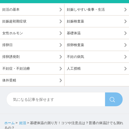
妊活の基本
妊娠しやすい食事・生活
妊娠超初期症状
妊娠検査薬
女性ホルモン
基礎体温
排卵日
排卵検査薬
排卵誘発剤
不妊の病気
不妊症・不妊治療
人工授精
体外受精
ホーム
>
妊活
>
基礎体温の測り方！コツや注意点は？普通の体温計でも測れ
るの？