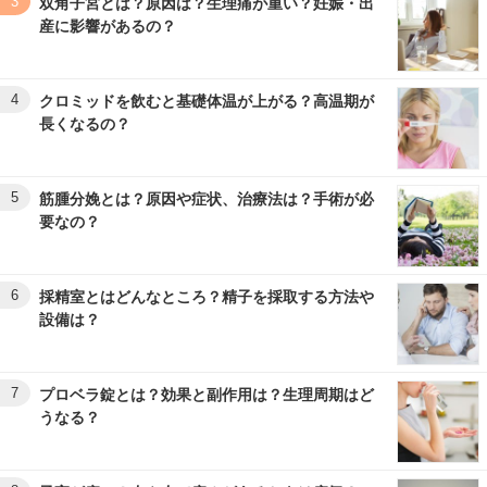
3
双角子宮とは？原因は？生理痛が重い？妊娠・出
産に影響があるの？
4
クロミッドを飲むと基礎体温が上がる？高温期が
長くなるの？
5
筋腫分娩とは？原因や症状、治療法は？手術が必
要なの？
6
採精室とはどんなところ？精子を採取する方法や
設備は？
7
プロベラ錠とは？効果と副作用は？生理周期はど
うなる？