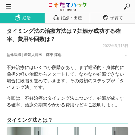
妊活
妊娠・出産
子育て
トップページ
タイミング法の治療方法は？妊娠が成功する確
妊活
率、費用や回数は？
妊娠・出産
2022年5月18日
妊娠超初期
監修医師
産婦人科医
藤東 淳也
妊娠初期
不妊治療にはいくつか段階があり、まず経済的・身体的に
妊娠中期
負担の軽い治療からスタートして、なかなか妊娠できない
場合に段階を進めていきます。その最初のステップが「タ
妊娠後期
イミング法」です。
出産
今回は、不妊治療のタイミング法について、妊娠が成功す
子育て・育児
る確率、治療の期間やかかる費用などをご説明します。
０歳児
タイミング法とは？
１歳児
２歳児