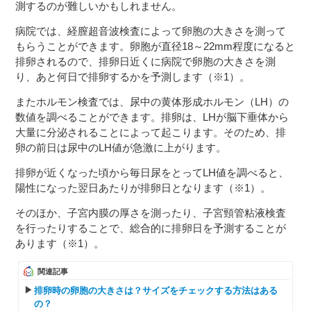
測するのが難しいかもしれません。
病院では、経膣超音波検査によって卵胞の大きさを測って
もらうことができます。卵胞が直径18～22mm程度になると
排卵されるので、排卵日近くに病院で卵胞の大きさを測
り、あと何日で排卵するかを予測します（※1）。
またホルモン検査では、尿中の黄体形成ホルモン（LH）の
数値を調べることができます。排卵は、LHが脳下垂体から
大量に分泌されることによって起こります。そのため、排
卵の前日は尿中のLH値が急激に上がります。
排卵が近くなった頃から毎日尿をとってLH値を調べると、
陽性になった翌日あたりが排卵日となります（※1）。
そのほか、子宮内膜の厚さを測ったり、子宮頸管粘液検査
を行ったりすることで、総合的に排卵日を予測することが
あります（※1）。
関連記事
排卵時の卵胞の大きさは？サイズをチェックする方法はある
の？