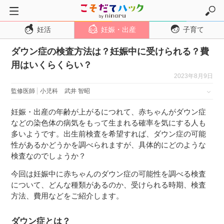
妊活
妊娠・出産
子育て
トップページ
ダウン症の検査方法は？妊娠中に受けられる？費
妊活
用はいくらくらい？
妊娠・出産
2023年8月9日
妊娠超初期
監修医師
小児科
武井 智昭
妊娠初期
妊娠・出産の年齢が上がるにつれて、赤ちゃんがダウン症
妊娠中期
などの染色体の病気をもって生まれる確率を気にする人も
多いようです。出生前検査を希望すれば、ダウン症の可能
妊娠後期
性があるかどうかを調べられますが、具体的にどのような
出産
検査なのでしょうか？
子育て・育児
今回は妊娠中に赤ちゃんのダウン症の可能性を調べる検査
について、どんな種類があるのか、受けられる時期、検査
０歳児
方法、費用などをご紹介します。
１歳児
ダウン症とは？
２歳児