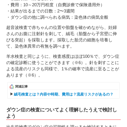
・費用：10～20万円程度（自費診療で保険適用外）
・結果が出るまでの日数：2〜3週間
・ダウン症の他に調べられる病気：染色体の病気全般
超音波検査で赤ちゃんの位置や胎盤を確かめながら、妊婦
さんのお腹に注射針を刺して、絨毛（胎盤から子宮壁に伸
びる突起）を採取します。採取した胎児の細胞を培養し
て、染色体異常の有無を調べます。
羊水検査と同じように、検査感度はほぼ100％で、ダウン症
の確定診断に使うことができます（※6）。針を刺すことに
よる流産のリスクも同様で、1％の確率で流産に至ることが
あります（※6）。
関連記事
絨毛検査とは？内容や時期、費用は？流産リスクがあるの？
ダウン症の検査についてよく理解したうえで検討し
よう
出生前検査でダウン症の可能性を調べるか検討するときに