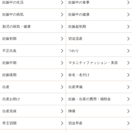
妊娠中の生活
妊娠中の食事
妊娠中の病気
妊娠中の健康
胎児の病気・健康
妊娠超初期
妊娠初期
切迫流産
不正出血
つわり
妊娠中期
マタニティファッション・美容
妊娠後期
命名・名付け
出産
出産準備
出産お助け
妊娠・出産の費用・補助金
出産兆候
陣痛
帝王切開
切迫早産