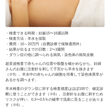
・検査できる時期：妊娠15〜16週以降
・検査方法：羊水を採取
・費用：10～20万円（自費診療で保険適用外）
・結果が出るまでの日数：2〜3週間
・ダウン症の他に調べられる病気：染色体の病気全般
超音波検査で赤ちゃんの位置や胎盤を確かめながら、妊婦
さんのお腹に注射針を刺して子宮から羊水を抜きます
（※9）。羊水中の赤ちゃんの細胞を培養して染色体異常が
あるかを調べます。
羊水検査のダウン症に対する検査感度はほぼ100で、確定診
断に使うことができます（※6）。注射針をお腹に刺すため
リスクが伴い、0.3〜0.5％の確率で流産に至ることがありま
す（※6）。