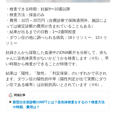
・検査できる時期：妊娠9〜10週以降
・検査方法：採血のみ
・費用：10万～20万円（自費診療で保険適用外。施設によ
っては確定診断の費用が含まれていることもある）
・結果が出るまでの日数：1〜2週間程度
・ダウン症の他に調べられる病気：18トリソミー、13トリ
ソミー
妊婦さんから採取した血液中のDNA断片を分析して、赤ち
ゃんに染色体異常がないかどうかを検査します（※5）。早
い時期から検査ができることが特徴です。
結果は「陽性」「陰性」「判定保留」のいずれかで示され
ます。ダウン症の陽性的中率（陽性判定が出て実際にダウ
ン症である確率）は比較的高いとされています（※6）。
関連記事
新型出生前診断のNIPTとは？染色体検査をするの？検査方法
や時期、費用は？