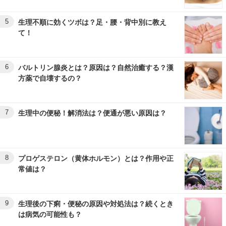
5
生理不順に効くツボは？足・腰・背中別に教え
て！
6
バルトリン腺炎とは？原因は？自然治癒する？漢
方薬で自壊するの？
7
生理中の便秘！解消法は？便通が悪い原因は？
8
プロゲステロン（黄体ホルモン）とは？作用や正
常値は？
9
生理後の下痢・便秘の原因や対処法は？続くとき
は病気の可能性も？