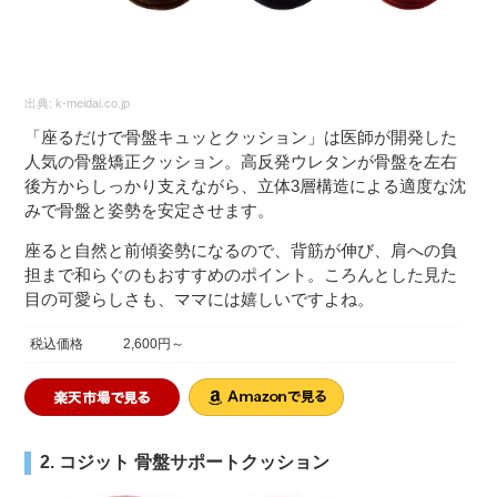
出典:
k-meidai.co.jp
「座るだけで骨盤キュッとクッション」は医師が開発した
人気の骨盤矯正クッション。高反発ウレタンが骨盤を左右
後方からしっかり支えながら、立体3層構造による適度な沈
みで骨盤と姿勢を安定させます。
座ると自然と前傾姿勢になるので、背筋が伸び、肩への負
担まで和らぐのもおすすめのポイント。ころんとした見た
目の可愛らしさも、ママには嬉しいですよね。
税込価格
2,600円～
2. コジット 骨盤サポートクッション