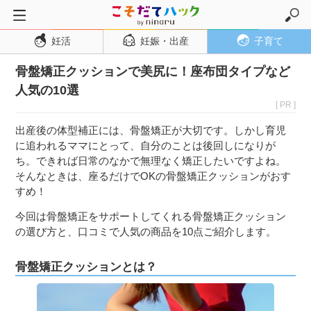
妊活
妊娠・出産
子育て
トップページ
骨盤矯正クッションで美尻に！座布団タイプなど
妊活
人気の10選
妊娠・出産
[ PR ]
妊娠超初期
出産後の体型補正には、骨盤矯正が大切です。しかし育児
妊娠初期
に追われるママにとって、自分のことは後回しになりが
ち。できれば日常のなかで無理なく矯正したいですよね。
妊娠中期
そんなときは、座るだけでOKの骨盤矯正クッションがおす
妊娠後期
すめ！
出産
今回は骨盤矯正をサポートしてくれる骨盤矯正クッション
の選び方と、口コミで人気の商品を10点ご紹介します。
子育て・育児
０歳児
骨盤矯正クッションとは？
１歳児
２歳児