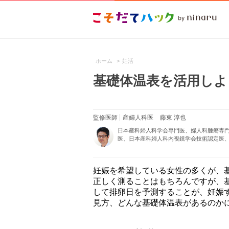
ホーム
>
妊活
基礎体温表を活用しよ
監修医師
産婦人科医
藤東 淳也
日本産科婦人科学会専門医、婦人科腫瘍専
医、日本産科婦人科内視鏡学会技術認定医、
妊娠を希望している女性の多くが、
正しく測ることはもちろんですが、
して排卵日を予測することが、妊娠
見方、どんな基礎体温表があるのか