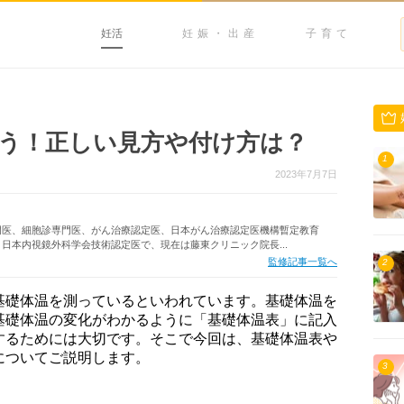
妊活
妊娠・出産
子育て
う！正しい見方や付け方は？
1
2023年7月7日
門医、細胞診専門医、がん治療認定医、日本がん治療認定医機構暫定教育
日本内視鏡外科学会技術認定医で、現在は藤東クリニック院長...
監修記事一覧へ
2
基礎体温を測っているといわれています。基礎体温を
基礎体温の変化がわかるように「基礎体温表」に記入
するためには大切です。そこで今回は、基礎体温表や
についてご説明します。
3