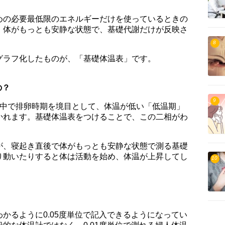
めの必要最低限のエネルギーだけを使っているときの
、体がもっとも安静な状態で、基礎代謝だけが反映さ
8
グラフ化したものが、「基礎体温表」です。
の？
9
の中で排卵時期を境目として、体温が低い「低温期」
かれます。基礎体温表をつけることで、この二相がわ
が、寝起き直後で体がもっとも安静な状態で測る基礎
り動いたりすると体は活動を始め、体温が上昇してし
10
かるように0.05度単位で記入できるようになってい