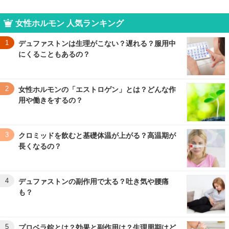
女性ホルモン 人気ランキング
1
デュファストンは生理がこない？遅れる？服用中
にくることもあるの？
2
女性ホルモンの「エストロゲン」とは？どんな作
用や働きをするの？
3
クロミッドを飲むと基礎体温が上がる？高温期が
長くなるの？
4
デュファストンの副作用で太る？吐き気や腰痛
も？
5
プロベラ錠とは？効果と副作用は？生理周期はど