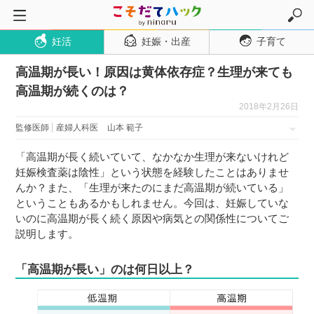
妊活
妊娠・出産
子育て
トップページ
高温期が長い！原因は黄体依存症？生理が来ても
妊活
高温期が続くのは？
妊娠・出産
2018年2月26日
妊娠超初期
監修医師
産婦人科医
山本 範子
妊娠初期
「高温期が長く続いていて、なかなか生理が来ないけれど
妊娠中期
妊娠検査薬は陰性」という状態を経験したことはありませ
んか？また、「生理が来たのにまだ高温期が続いている」
妊娠後期
ということもあるかもしれません。今回は、妊娠していな
出産
いのに高温期が長く続く原因や病気との関係性についてご
説明します。
子育て・育児
０歳児
「高温期が長い」のは何日以上？
１歳児
２歳児