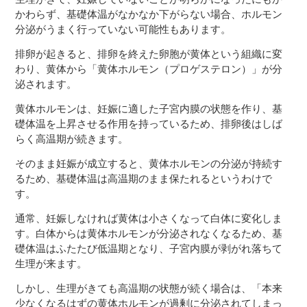
かわらず、基礎体温がなかなか下がらない場合、ホルモン
分泌がうまく行っていない可能性もあります。
排卵が起きると、排卵を終えた卵胞が黄体という組織に変
わり、黄体から「黄体ホルモン（プロゲステロン）」が分
泌されます。
黄体ホルモンは、妊娠に適した子宮内膜の状態を作り、基
礎体温を上昇させる作用を持っているため、排卵後はしば
らく高温期が続きます。
そのまま妊娠が成立すると、黄体ホルモンの分泌が持続す
るため、基礎体温は高温期のまま保たれるというわけで
す。
通常、妊娠しなければ黄体は小さくなって白体に変化しま
す。白体からは黄体ホルモンが分泌されなくなるため、基
礎体温はふたたび低温期となり、子宮内膜が剥がれ落ちて
生理が来ます。
しかし、生理がきても高温期の状態が続く場合は、「本来
少なくなるはずの黄体ホルモンが過剰に分泌されてしまっ