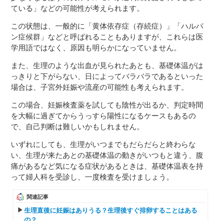
ている」などの可能性が考えられます。
この状態は、一般的に「黄体依存症（存続症）」「ハルバ
ン症候群」などと呼ばれることもありますが、これらは医
学用語ではなく、原因も明らかになっていません。
また、生理のような出血が見られたあとも、基礎体温がは
っきりと下がらない、日によってバラバラであるといった
場合は、子宮外妊娠や流産の可能性も考えられます。
この場合、妊娠検査薬を試しても陰性が出るか、判定時間
を大幅に過ぎてからうっすら陽性になるケースもあるの
で、自己判断は難しいかもしれません。
いずれにしても、生理がいつまでもだらだらと終わらな
い、生理が来たあとの基礎体温の動きがいつもと違う、腹
痛があるなど気になる症状があるときは、基礎体温表を持
って婦人科を受診し、一度検査を受けましょう。
関連記事
生理直後に妊娠はありうる？生理後すぐ排卵することはある
の？