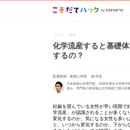
ホーム
>
妊活
化学流産すると基礎体
するの？
監修医師
産婦人科医
城 伶史
日本産婦人科専門医。2008年東北大学医
積み、専門医の取得後は大学病院で婦人科腫
妊娠を望んでいる女性が早い段階で
学流産」が認識されることが多くな
変化するのか、気になる女性も多い
と、いつから変化するのか、下がら