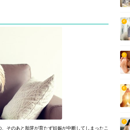
4
5
6
7
の、そのあと胎芽が育たず妊娠が中断してしまったこ