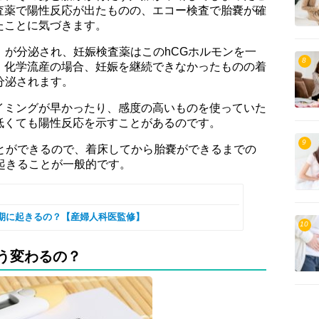
査薬で陽性反応が出たものの、エコー検査で胎嚢が確
たことに気づきます。
」が分泌され、妊娠検査薬はこのhCGホルモンを一
8
。化学流産の場合、妊娠を継続できなかったものの着
分泌されます。
イミングが早かったり、感度の高いものを使っていた
低くても陽性反応を示すことがあるのです。
9
ことができるので、着床してから胎嚢ができるまでの
起きることが一般的です。
期に起きるの？【産婦人科医監修】
10
う変わるの？