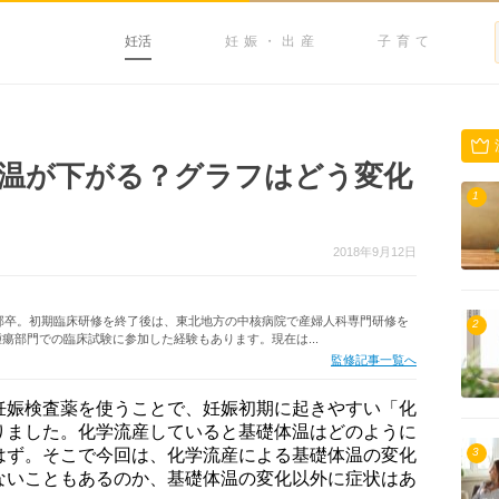
妊活
妊娠・出産
子育て
温が下がる？グラフはどう変化
1
2018年9月12日
学部卒。初期臨床研修を終了後は、東北地方の中核病院で産婦人科専門研修を
2
瘍部門での臨床試験に参加した経験もあります。現在は...
監修記事一覧へ
妊娠検査薬を使うことで、妊娠初期に起きやすい「化
りました。化学流産していると基礎体温はどのように
はず。そこで今回は、化学流産による基礎体温の変化
3
ないこともあるのか、基礎体温の変化以外に症状はあ