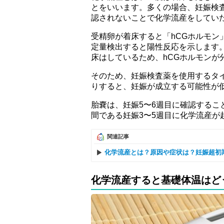
とをいいます。多くの場合、妊娠検
認されないことで化学流産をしてい
受精卵が着床すると「hCGホルモン
定量検出すると陽性反応を示します
床はしているため、hCGホルモンが
そのため、妊娠検査薬を使用するタ
りすると、妊娠が成立する可能性が
胎嚢は、妊娠5〜6週目に確認する
間である妊娠3〜5週目に化学流産が
関連記事
化学流産とは？原因や症状は？妊娠超初
化学流産すると基礎体温はど