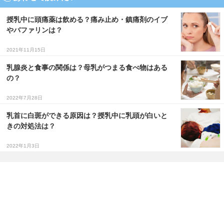
授乳中に頭痛薬は飲める？痛み止め・鎮痛剤のイブ
やバファリンは？
2021年11月15日
乳腺炎と食事の関係は？母乳がつまる食べ物はある
の？
2022年7月28日
乳首に白斑ができる原因は？授乳中に乳頭が白いと
きの対処法は？
2022年1月3日