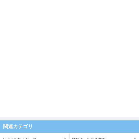
関連カテゴリ