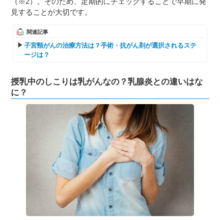
（※2）。そのため、定期的にチェックすることで早期に発
見することが大切です。
関連記事
子宮頸がんの治療方法は？手術・抗がん剤が選択されるステ
ージは？
授乳中のしこりは乳がんなの？乳腺炎との違いはな
に？