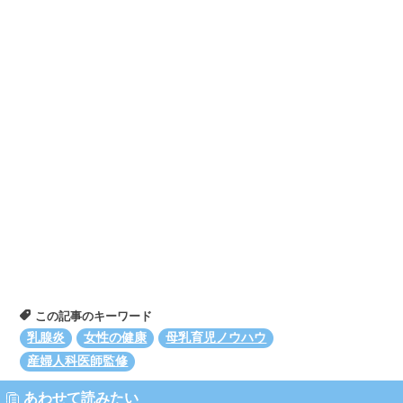
この記事のキーワード
乳腺炎
女性の健康
母乳育児ノウハウ
産婦人科医師監修
あわせて読みたい