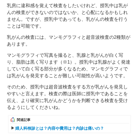
乳房に違和感を覚えて検査をしたいけれど、授乳中は乳が
んの検査ができないのではないか、と心配になるかもしれ
ません。ですが、授乳中であっても、乳がんの検査を行う
ことは可能です。
乳がんの検査には、マンモグラフィと超音波検査の2種類が
あります。
マンモグラフィで写真を撮ると、乳腺と乳がんが白く写
り、脂肪は黒く写ります（※1）。授乳中は乳腺がよく発達
していて白く写る部分が多くなるため、マンモグラフィで
は乳がんを発見することが難しい可能性が高いようです。
そのため、授乳中は超音波検査をする方が乳がんを発見し
やすいと言えます。検査の際は医師に授乳中であることを
伝え、より確実に乳がんかどうかを判断できる検査を受け
るようにしてくださいね。
関連記事
婦人科検診とは？内容や費用は？内診は痛いの？