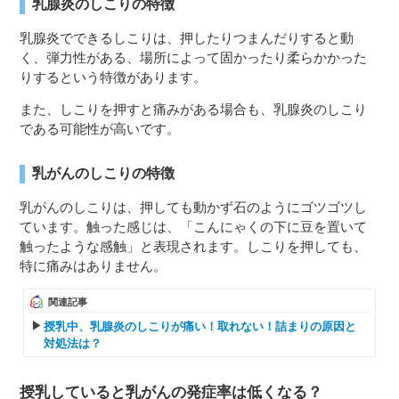
乳腺炎のしこりの特徴
乳腺炎でできるしこりは、押したりつまんだりすると動
く、弾力性がある、場所によって固かったり柔らかかった
りするという特徴があります。
また、しこりを押すと痛みがある場合も、乳腺炎のしこり
である可能性が高いです。
乳がんのしこりの特徴
乳がんのしこりは、押しても動かず石のようにゴツゴツし
ています。触った感じは、「こんにゃくの下に豆を置いて
触ったような感触」と表現されます。しこりを押しても、
特に痛みはありません。
関連記事
授乳中、乳腺炎のしこりが痛い！取れない！詰まりの原因と
対処法は？
授乳していると乳がんの発症率は低くなる？