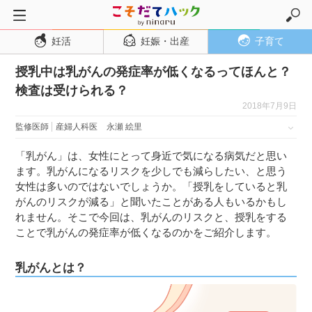
妊活
妊娠・出産
子育て
トップページ
授乳中は乳がんの発症率が低くなるってほんと？
妊活
検査は受けられる？
妊娠・出産
2018年7月9日
妊娠超初期
監修医師
産婦人科医
永瀬 絵里
妊娠初期
「乳がん」は、女性にとって身近で気になる病気だと思い
妊娠中期
ます。乳がんになるリスクを少しでも減らしたい、と思う
女性は多いのではないでしょうか。「授乳をしていると乳
妊娠後期
がんのリスクが減る」と聞いたことがある人もいるかもし
出産
れません。そこで今回は、乳がんのリスクと、授乳をする
ことで乳がんの発症率が低くなるのかをご紹介します。
子育て・育児
０歳児
乳がんとは？
１歳児
２歳児