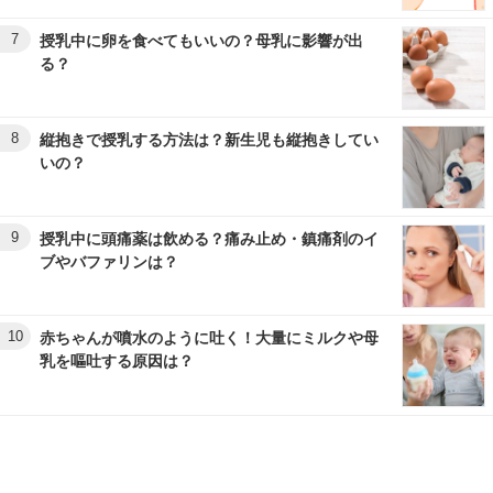
7
授乳中に卵を食べてもいいの？母乳に影響が出
る？
8
縦抱きで授乳する方法は？新生児も縦抱きしてい
いの？
9
授乳中に頭痛薬は飲める？痛み止め・鎮痛剤のイ
ブやバファリンは？
10
赤ちゃんが噴水のように吐く！大量にミルクや母
乳を嘔吐する原因は？