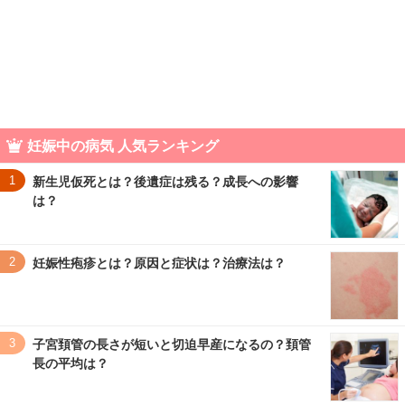
妊娠中の病気 人気ランキング
1
新生児仮死とは？後遺症は残る？成長への影響
は？
2
妊娠性疱疹とは？原因と症状は？治療法は？
3
子宮頚管の長さが短いと切迫早産になるの？頚管
長の平均は？