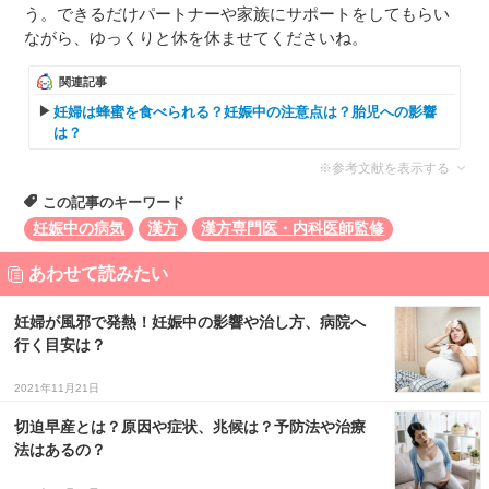
う。できるだけパートナーや家族にサポートをしてもらい
ながら、ゆっくりと休を休ませてくださいね。
関連記事
妊婦は蜂蜜を食べられる？妊娠中の注意点は？胎児への影響
は？
※参考文献を表示する
この記事のキーワード
妊娠中の病気
漢方
漢方専門医・内科医師監修
あわせて読みたい
妊婦が風邪で発熱！妊娠中の影響や治し方、病院へ
行く目安は？
2021年11月21日
切迫早産とは？原因や症状、兆候は？予防法や治療
法はあるの？