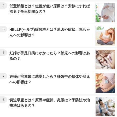
4
低置胎盤とは？位置が低い原因は？安静にすれば
治る？帝王切開なの？
5
HELLP(ヘルプ)症候群とは？原因や症状、赤ちゃ
んへの影響は？
6
妊婦が手足口病にかかったら？胎児への影響はあ
るの？
7
妊婦が溶連菌に感染したら？妊娠中の母体や胎児
への影響は？
8
切迫早産とは？原因や症状、兆候は？予防法や治
療法はあるの？