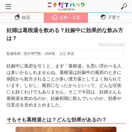
妊活
妊娠・出産
子育て
トップページ
妊婦は葛根湯を飲める？妊娠中に効果的な飲み方
妊活
は？
妊娠・出産
2021年11月14日
妊娠超初期
監修医師
漢方専門医・内科医
入江 祥史
妊娠初期
妊娠中に風邪を引くと、まず「葛根湯」を思い浮かべる人
妊娠中期
は多いかもしれませんね。葛根湯は妊娠中の風邪のときに
病院から処方されることが多い漢方薬としてよく知られて
妊娠後期
います。しかし、風邪になったからといって、どんな症状
出産
にも効くわけでもありません。そこで今回は、妊婦さんも
葛根湯を飲めるのか、妊娠初期に飲んでいいのか、効果や
子育て・育児
注意点を含めまとめました。
０歳児
そもそも葛根湯とは？どんな効果があるの？
１歳児
２歳児