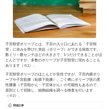
３〜６歳児
７〜１２歳児
子宮頸管ポリープとは、子宮の入り口にあたる「子宮頸
管」に赤みを帯びた突起（ポリープ）ができる病気です。
数ミリ～数センチほどの大きさで、1つだけできることがほ
とんどですが、多数のポリープが子宮頸管に現れることも
あります（※1）。
子宮頸管ポリープのほとんどが良性ですが、子宮内膜ポリ
ープや子宮筋腫（粘膜下筋腫）、ごく稀にポリープ状の悪
性腫瘍（子宮頸がん・子宮体がん）の可能性もあるので、
原則として切除し、細胞組織を調べる検査を行います
（※2）。
関連記事