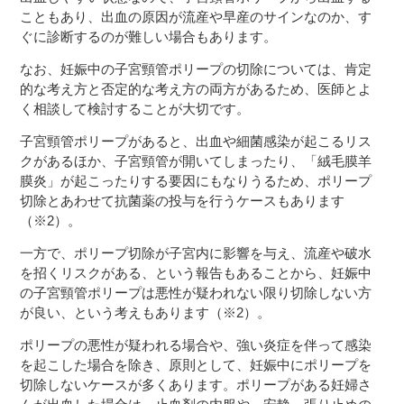
こともあり、出血の原因が流産や早産のサインなのか、す
ぐに診断するのが難しい場合もあります。
なお、妊娠中の子宮頸管ポリープの切除については、肯定
的な考え方と否定的な考え方の両方があるため、医師とよ
く相談して検討することが大切です。
子宮頸管ポリープがあると、出血や細菌感染が起こるリス
クがあるほか、子宮頸管が開いてしまったり、「絨毛膜羊
膜炎」が起こったりする要因にもなりうるため、ポリープ
切除とあわせて抗菌薬の投与を行うケースもあります
（※2）。
一方で、ポリープ切除が子宮内に影響を与え、流産や破水
を招くリスクがある、という報告もあることから、妊娠中
の子宮頸管ポリープは悪性が疑われない限り切除しない方
が良い、という考えもあります（※2）。
ポリープの悪性が疑われる場合や、強い炎症を伴って感染
を起こした場合を除き、原則として、妊娠中にポリープを
切除しないケースが多くあります。ポリープがある妊婦さ