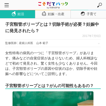
妊活
妊娠・出産
子育て
トップページ
子宮頸管ポリープとは？切除手術が必要？妊娠中
妊活
に発見されたら？
妊娠・出産
2017年7月6日
妊娠超初期
監修医師
産婦人科医
山本 範子
妊娠初期
女性特有の病気の一つに「子宮頸管ポリープ」がありま
妊娠中期
す。痛みなどの自覚症状があまりないため、婦人科検診な
どで初めて発見され、驚く女性も少なくありません。今回
妊娠後期
は、子宮頸管ポリープの原因や症状のほか、切除手術や妊
出産
娠への影響などについてご説明します。
子育て・育児
子宮頸管ポリープとは？がんの可能性もあるの？
０歳児
１歳児
２歳児