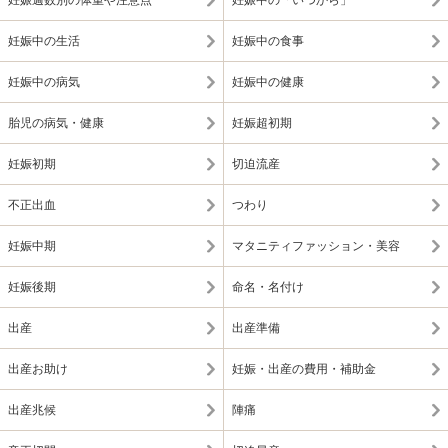
妊娠週数別の体重や注意点
妊娠中の「いつから」
妊娠中の生活
妊娠中の食事
妊娠中の病気
妊娠中の健康
胎児の病気・健康
妊娠超初期
妊娠初期
切迫流産
不正出血
つわり
妊娠中期
マタニティファッション・美容
妊娠後期
命名・名付け
出産
出産準備
出産お助け
妊娠・出産の費用・補助金
出産兆候
陣痛