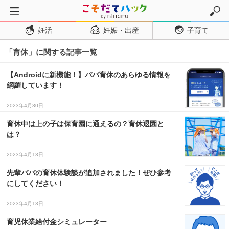
妊活
妊娠・出産
子育て
トップページ
「育休」に関する記事一覧
妊活
妊娠・出産
【Androidに新機能！】パパ育休のあらゆる情報を
網羅しています！
妊娠超初期
妊娠初期
2023年4月30日
妊娠中期
育休中は上の子は保育園に通えるの？育休退園と
は？
妊娠後期
2023年4月13日
出産
先輩パパの育休体験談が追加されました！ぜひ参考
子育て・育児
にしてください！
０歳児
2023年4月13日
１歳児
育児休業給付金シミュレーター
２歳児