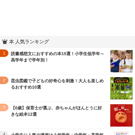
本 人気ランキング
1
読書感想文におすすめの本15選！小学生低学年～
高学年まで学年別！
2
昆虫図鑑で子どもの好奇心を刺激！大人も楽しめ
るおすすめ10選
3
【0歳】保育士が選ぶ、赤ちゃんがほんとうに好
きな絵本12選
4