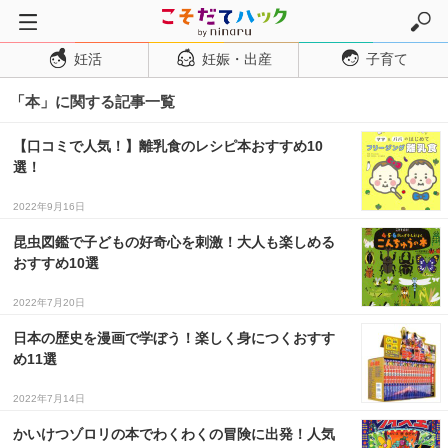
妊活
妊娠・出産
子育て
トップページ
「本」に関する記事一覧
妊活
妊娠・出産
【口コミで人気！】離乳食のレシピ本おすすめ10
選！
妊娠超初期
妊娠初期
2022年9月16日
妊娠中期
昆虫図鑑で子どもの好奇心を刺激！大人も楽しめる
おすすめ10選
妊娠後期
2022年7月20日
出産
日本の歴史を漫画で学ぼう！楽しく身につくおすす
子育て・育児
め11選
０歳児
2022年7月14日
１歳児
かいけつゾロリの本でわくわくの冒険に出発！人気
２歳児