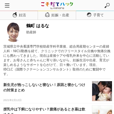
妊活
妊娠・出産
子育て
トップページ
鶴町 はるな
妊活
助産師
妊娠・出産
妊娠超初期
茨城県立中央看護専門学校助産学科卒業後、総合周産期センターの産婦
人科・NICU勤務を経て、クリニックでのフリースタイル分娩や無痛分娩
妊娠初期
にも携わってきました。現在は産後ケアや母乳外来を中心に活動してい
ます。お母さんと赤ちゃんに寄り添いながら、妊娠生活や出産、育児が
妊娠中期
楽しめるようなサポートを心がけて、日々働いています。現在、
IBCLC（国際ラクテーションコンサルタント）取得のために奮闘中で
妊娠後期
す。
出産
新生児が抱っこしないと寝ない！原因と寝かしつけ
子育て・育児
の対策まとめ
０歳児
2021年2月12日
１歳児
授乳中は下痢になりやすい？腹痛があるとき薬は飲
２歳児