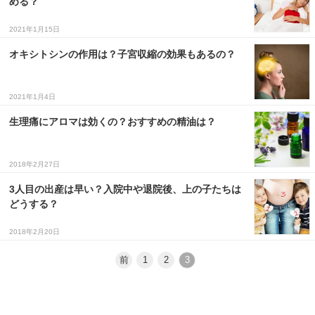
める？
３〜６歳児
2021年1月15日
７〜１２歳児
オキシトシンの作用は？子宮収縮の効果もあるの？
2021年1月4日
生理痛にアロマは効くの？おすすめの精油は？
2018年2月27日
3人目の出産は早い？入院中や退院後、上の子たちは
どうする？
2018年2月20日
前
1
2
3