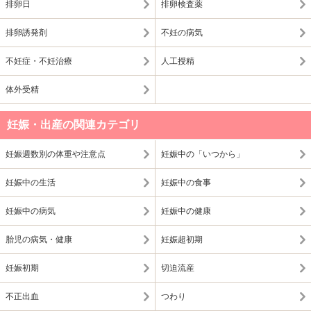
排卵日
排卵検査薬
排卵誘発剤
不妊の病気
不妊症・不妊治療
人工授精
体外受精
妊娠・出産の関連カテゴリ
妊娠週数別の体重や注意点
妊娠中の「いつから」
妊娠中の生活
妊娠中の食事
妊娠中の病気
妊娠中の健康
胎児の病気・健康
妊娠超初期
妊娠初期
切迫流産
不正出血
つわり